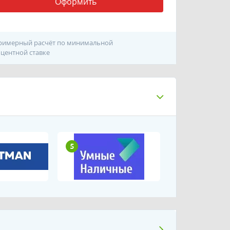
Оформить
римерный расчёт по минимальной
центной ставке
5