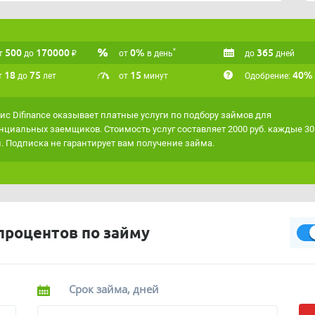
finance платный, причём сервис работает по подписке -
робно рассказали в
этой статье
.
500
170000
₽
0%
365
*
т
до
от
в день
до
дней
аксимально точно подходить под ваши критерии,
сервисом
"Умная витрина"
.
18
75
15
40%
т
до
лет
от
минут
Одобрение:
ис Difinance оказывает платные услуги по подбору займов для
нциальных заемщиков. Стоимость услуг составляет 2000 руб. каждые 30
. Подписка не гарантирует вам получение займа.
процентов по займу
Срок займа, дней