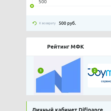
500
руб.
К возврату
Рейтинг МФК
1
2
Личный кабинет Difinance