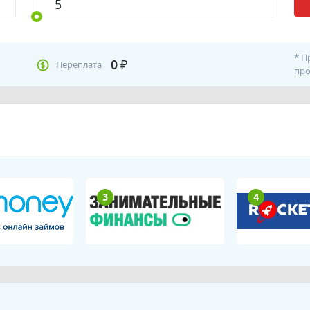
* П
0
₽
Переплата
про
3
4