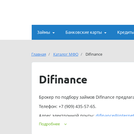
Займы
Банковские карты
Кредит
Главная
Каталог МФО
Difinance
Difinance
Брокер по подбору займов Difinance предлага
Телефон: +7 (909) 435-57-65.
Адрес электронной почты:
difinance@internet
Подробнее
Режим работы службы поддержки: 24/7.