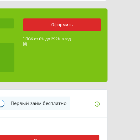
График работы
с 10:00 до 19:00
ИНН
614702725495
Оформить
ОГРН
321619600047590
*
ПСК от 0% до 292% в год
Лицензия ЦБ РФ
Первый займ бесплатно