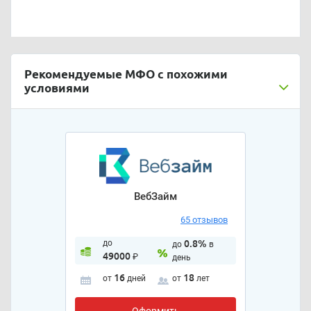
Рекомендуемые МФО с похожими
условиями
ВебЗайм
65 отзывов
до
0.8%
до
в
49000
₽
день
16
18
от
дней
от
лет
Оформить