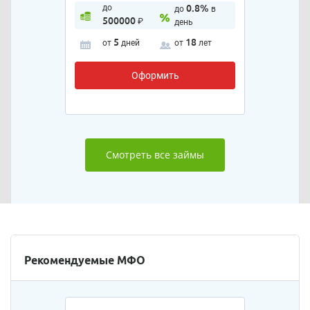
до
0.8%
до
в
500000
₽
день
5
18
от
дней
от
лет
Оформить
Смотреть все займы
Рекомендуемые МФО