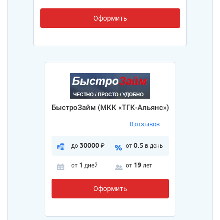
Оформить
БыстроЗайм (МКК «ТГК-Альянс»)
0 отзывов
30000
0.5
до
₽
от
в день
1
19
от
дней
от
лет
Оформить