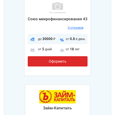
Союз микрофинансирования 43
0 отзывов
30000
0.8
до
₽
от
в день
5
18
от
дней
от
лет
Оформить
Займ-Капиталъ