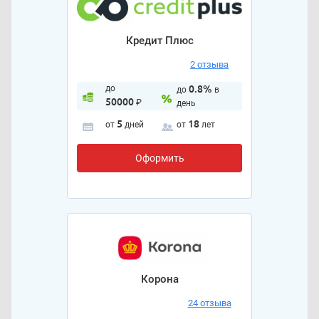
Кредит Плюс
2 отзыва
до
0.8%
до
в
50000
₽
день
5
18
от
дней
от
лет
Оформить
Корона
24 отзыва