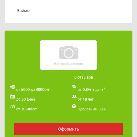
Телефоны службы поддержки МКК ООО
«Доверитель»: 89502548722
Займы
Адрес электронной почты МКК ООО «Доверитель»:
zadorin16.57@mail.ru
.
0 отзывов
₽
*
5000
30000
0.8%
от
до
от
в день
30
18
до
дней
от
лет
30
33%
от
минут
Одобрение:
Оформить