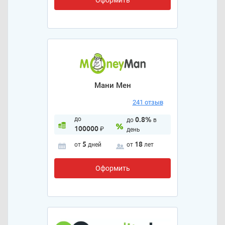
Мани Мен
241 отзыв
до
0.8%
до
в
100000
₽
день
5
18
от
дней
от
лет
Оформить