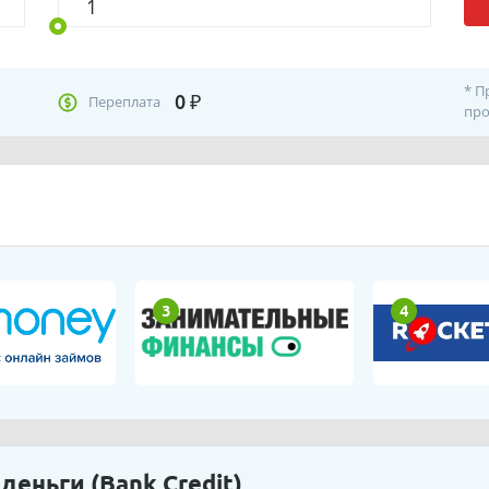
* П
0
₽
Переплата
про
3
4
еньги (Bank Credit)