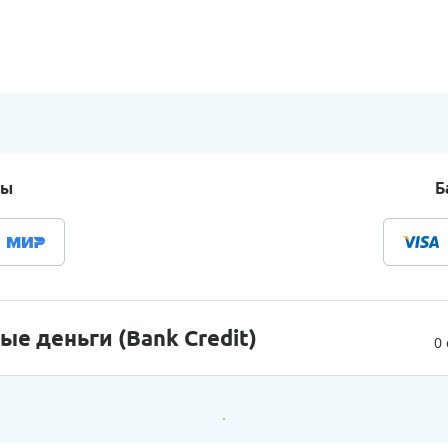
ты
Б
е деньги (Bank Credit)
0