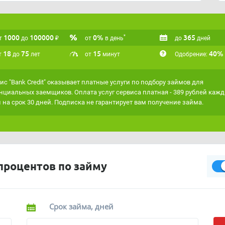
аксимально точно подходить под ваши критерии,
сервисом
"Умная витрина"
.
1000
100000
₽
0%
365
*
робно рассказали в
этой статье
.
т
до
от
в день
до
дней
18
75
15
40%
т
до
лет
от
минут
Одобрение:
ис "Bank Credit" оказывает платные услуги по подбору займов для
нциальных заемщиков. Оплата услуг сервиса платная - 389 рублей кажд
 на срок 30 дней. Подписка не гарантирует вам получение займа.
процентов по займу
Срок займа, дней