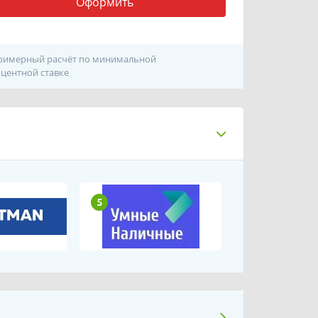
Оформить
римерный расчёт по минимальной
центной ставке
5