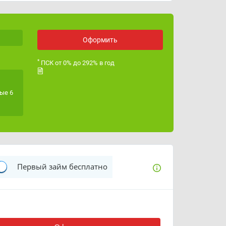
ОГРН
322070000029473
Лицензия ЦБ РФ
Оформить
*
ПСК от 0% до 292% в год
ые 6
Первый займ бесплатно