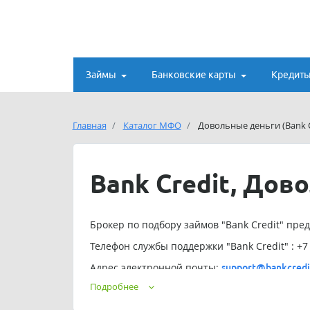
Займы
Банковские карты
Кредит
Главная
Каталог МФО
Довольные деньги (Bank C
Bank Credit, Дов
Брокер по подбору займов "Bank Credit" пред
Телефон службы поддержки "Bank Credit" : +7 
Адрес электронной почты:
support@bankcredit
Подробнее
Обращаем ваше внимание, что подбор займа в 
сервис работает по подписке - деньги будут с