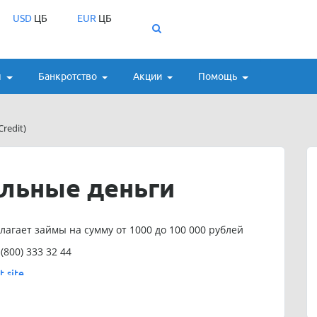
USD
ЦБ
EUR
ЦБ
ы
Банкротство
Акции
Помощь
redit)
ольные деньги
лагает займы на сумму от 1000 до 100 000 рублей
(800) 333 32 44
.site
"Довольные деньги" (Bank Credit)
платный, причём
писываться регулярно.