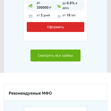
до
0.8%
до
в
500000
₽
день
5
18
от
дней
от
лет
Оформить
Смотреть все займы
Рекомендуемые МФО