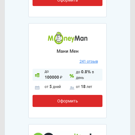
Мани Мен
241 отзыв
до
0.8%
до
в
100000
₽
день
5
18
от
дней
от
лет
Оформить