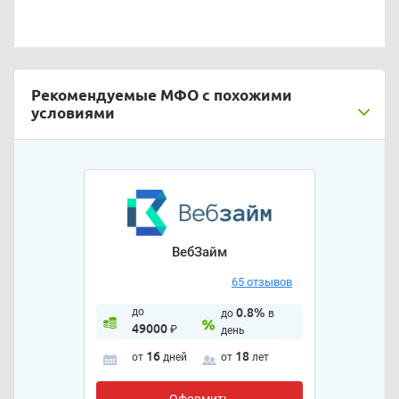
Рекомендуемые МФО с похожими
условиями
ВебЗайм
65 отзывов
до
0.8%
до
в
49000
₽
день
16
18
от
дней
от
лет
Оформить