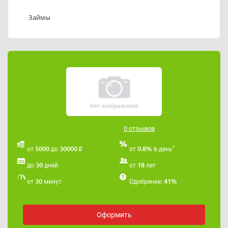
Телефоны службы поддержки ООО «МКК ДВМ-
КРЕДИТ»: 89192841176
Займы
Адрес электронной почты ООО «МКК ДВМ-КРЕДИТ»:
dvm-credit@mail.ru
.
0 отзывов
₽
*
5000
30000
0.8%
от
до
от
в день
30
18
до
дней
от
лет
30
41%
от
минут
Одобрение:
Оформить