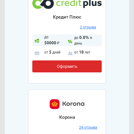
Кредит Плюс
2 отзыва
до
0.8%
до
в
50000
₽
день
5
18
от
дней
от
лет
Оформить
Корона
24 отзыва