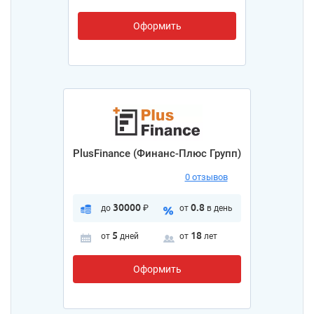
Оформить
PlusFinance (Финанс-Плюс Групп)
0 отзывов
30000
0.8
до
₽
от
в день
5
18
от
дней
от
лет
Оформить