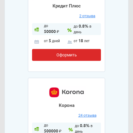
Кредит Плюс
2 отзыва
до
0.8%
до
в
50000
₽
день
5
18
от
дней
от
лет
Оформить
Корона
24 отзыва
до
0.8%
до
в
500000
₽
день