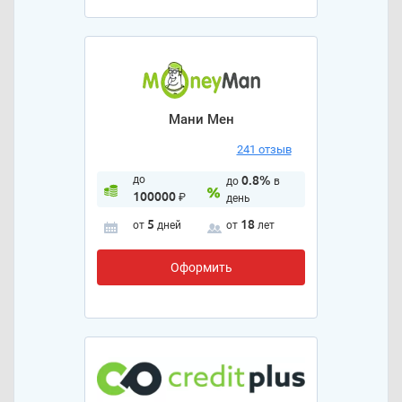
Мани Мен
241 отзыв
до
0.8%
до
в
100000
₽
день
5
18
от
дней
от
лет
Оформить