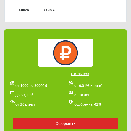
Телефон службы поддержки ООО «МКК «Экспресс-
Займы»:89236550800.
Заявка
Займы
Адрес электронной почты ООО «МКК «Экспресс-
Займы»:
ekspress-zaimy@mail.ru
0 отзывов
₽
*
1000
30000
0.01%
от
до
от
в день
30
18
до
дней
от
лет
30
42%
от
минут
Одобрение:
Оформить