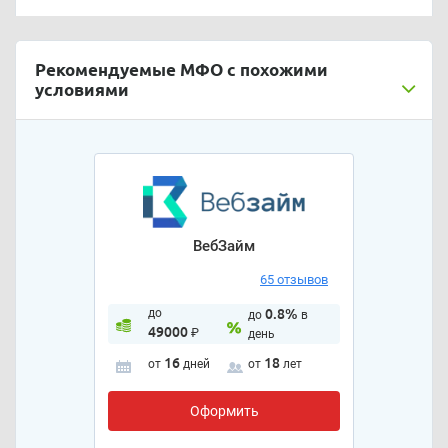
Рекомендуемые МФО с похожими
условиями
ВебЗайм
65 отзывов
до
0.8%
до
в
49000
₽
день
16
18
от
дней
от
лет
Оформить