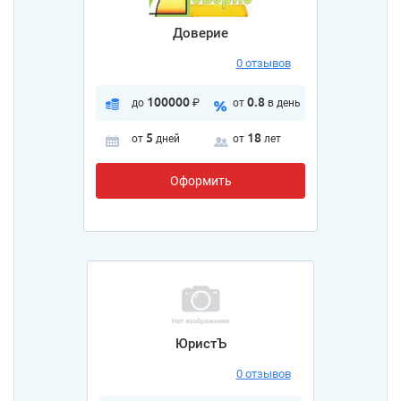
Доверие
0 отзывов
100000
0.8
до
₽
от
в день
5
18
от
дней
от
лет
Оформить
ЮристЪ
0 отзывов