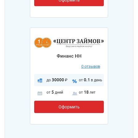
Финанс НН
0 отзывов
30000
0.1
до
₽
от
в день
5
18
от
дней
от
лет
Оформить