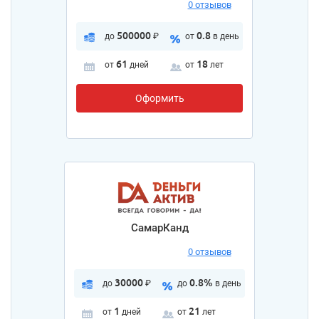
0 отзывов
500000
0.8
до
₽
от
в день
61
18
от
дней
от
лет
Оформить
СамарКанд
0 отзывов
30000
0.8%
до
₽
до
в день
1
21
от
дней
от
лет