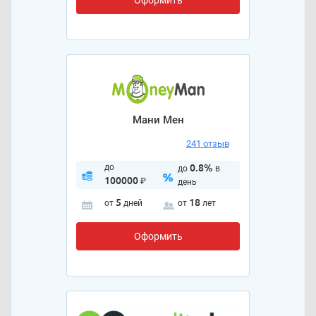
Мани Мен
241 отзыв
до
0.8%
до
в
100000
₽
день
5
18
от
дней
от
лет
Оформить