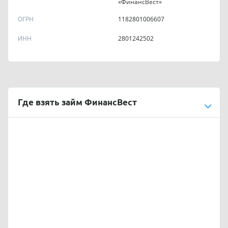
«ФинансВест»
ОГРН
1182801006607
ИНН
2801242502
Где взять займ ФинансВест