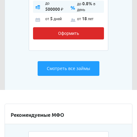
до
0.8%
до
в
500000
₽
день
5
18
от
дней
от
лет
Оформить
Смотреть все займы
Рекомендуемые МФО