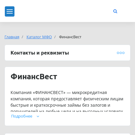
Главная
Каталог МФО
ФинансВест
Контакты и реквизиты
ФинансВест
Компания «ФИНАНСВЕСТ» — микрокредитная
компания, которая предоставляет физическим лицам
быстрые и краткосрочные займы без залогов и
поручителей на любые цели и на выгодных условиях.
Подробнее
Общество с ограниченной ответственностью
«Микрокредитная компания «ФинансВест»
предлагает займы на сумму от 1 000 до 5 00 000