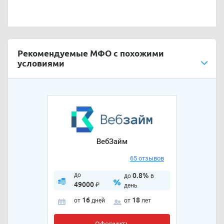
Рекомендуемые МФО с похожими
условиями
ВебЗайм
65 отзывов
до
0.8%
до
в
49000
₽
день
16
18
от
дней
от
лет
Оформить