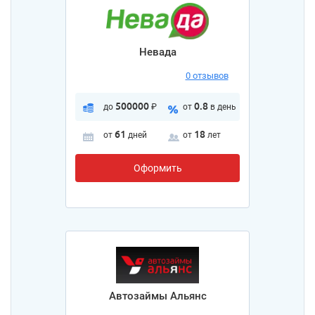
Невада
0 отзывов
500000
0.8
до
₽
от
в день
61
18
от
дней
от
лет
Оформить
Автозаймы Альянс