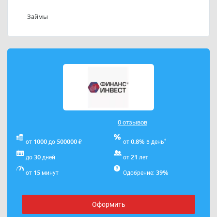
рублей на срок от 5 до 30 дней.
Займы
Для постоянных клиентов предусмотрены
индивидуальные условия кредитования.
Телефон службы поддержки ООО «МКК
«ФинансВест»: 84162770075
Адрес электронной почты ООО «МКК «ФинансВест»:
mail@finansvest.ru
.
0 отзывов
₽
*
1000
500000
0.8%
от
до
от
в день
30
21
до
дней
от
лет
15
39%
от
минут
Одобрение:
Оформить