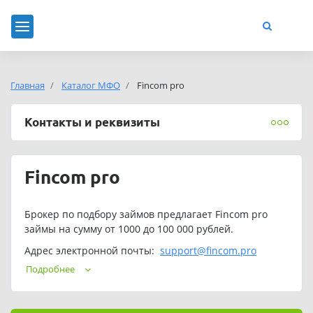
Главная
Каталог МФО
Fincom pro
Контакты и реквизиты
Fincom pro
Брокер по подбору займов предлагает Fincom pro
займы на сумму от 1000 до 100 000 рублей.
Адрес электронной почты:
support@fincom.pro
Подробнее
Режим работы службы поддержки: 24/7.
Обращаем ваше Fincom pro, причём сервис работает по
подписке - деньги будут списываться регулярно.