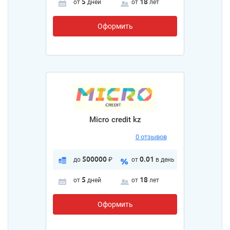
5
18
от
дней
от
лет
Оформить
Micro credit kz
0 отзывов
500000
0.01
до
₽
от
в день
5
18
от
дней
от
лет
Оформить