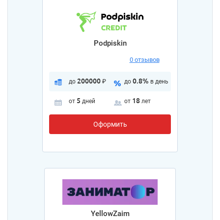
Podpiskin
0 отзывов
200000
0.8%
до
₽
до
в день
5
18
от
дней
от
лет
Оформить
YellowZaim