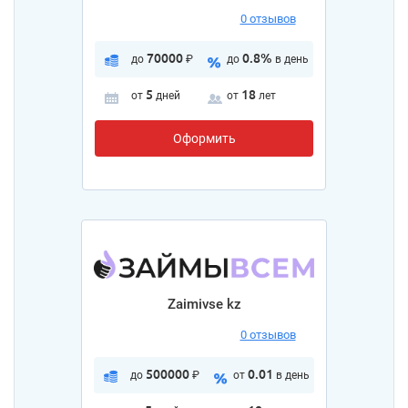
0 отзывов
70000
0.8%
до
₽
до
в день
5
18
от
дней
от
лет
Оформить
Zaimivse kz
0 отзывов
500000
0.01
до
₽
от
в день