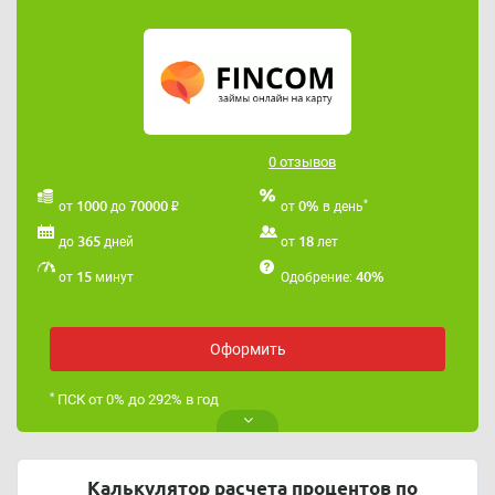
Как отписаться от платной подписки мы подробно
рассказали в
этой статье
.
Если вы хотите взять займ, который будет
максимально точно подходить под ваши критерии,
воспользуйтесь нашим бесплатным онлайн сервисом
"Умная витрина"
.
0 отзывов
Наша услуга АБСОЛЮТНО БЕСПЛАТНА.
₽
*
1000
70000
0%
от
до
от
в день
365
18
до
дней
от
лет
15
40%
от
минут
Одобрение:
Оформить
*
ПСК от 0% до 292% в год
Калькулятор расчета процентов по