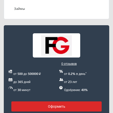
Телефон службы поддержки ООО МКК
«Фингарантия»: 88482249427.
Займы
0 отзывов
₽
*
500
500000
0.2%
от
до
от
в день
365
23
до
дней
от
лет
30
40%
от
минут
Одобрение:
Оформить