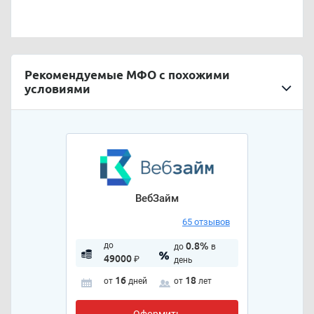
Рекомендуемые МФО с похожими
условиями
ВебЗайм
65 отзывов
до
0.8%
до
в
49000
₽
день
16
18
от
дней
от
лет
Оформить