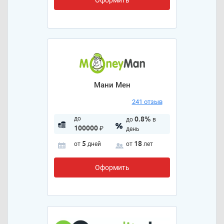
Мани Мен
241 отзыв
до
0.8%
до
в
100000
₽
день
5
18
от
дней
от
лет
Оформить