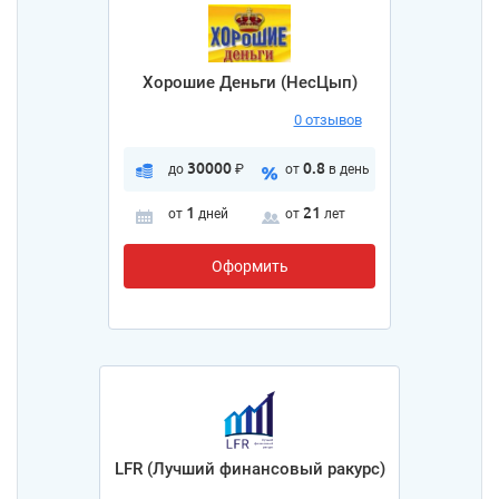
Хорошие Деньги (НесЦып)
0 отзывов
30000
0.8
до
₽
от
в день
1
21
от
дней
от
лет
Оформить
LFR (Лучший финансовый ракурс)