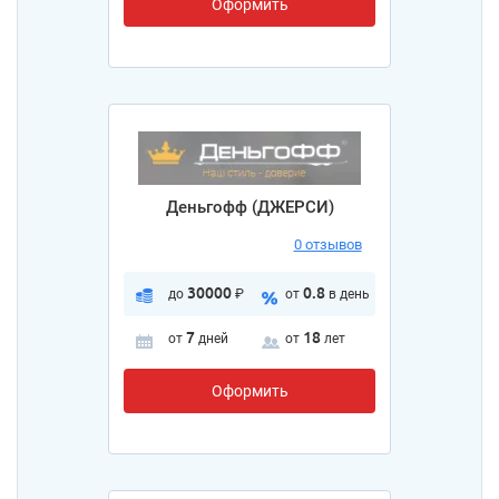
Оформить
Деньгофф (ДЖЕРСИ)
0 отзывов
30000
0.8
до
₽
от
в день
7
18
от
дней
от
лет
Оформить