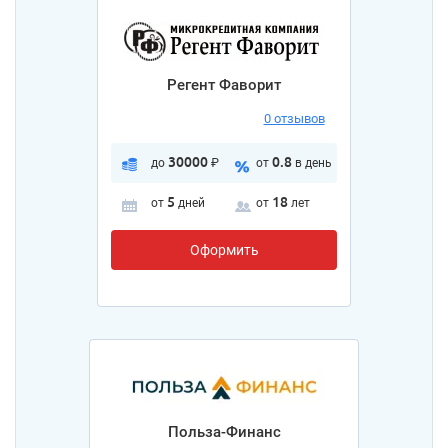
Регент Фаворит
0 отзывов
30000
0.8
до
₽
от
в день
5
18
от
дней
от
лет
Оформить
Польза-Финанс