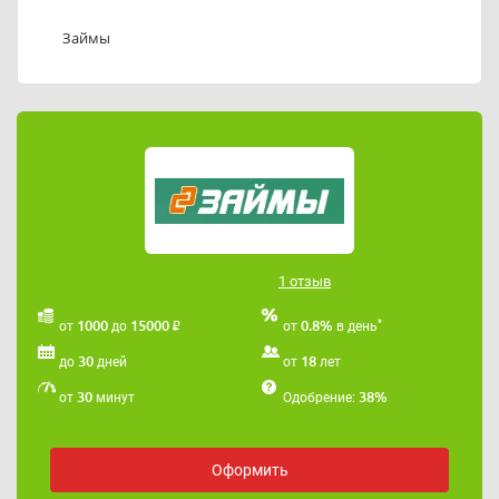
Телефон службы поддержки ООО «МКК ФИЗ»:
89059817580.
Займы
Адрес электронной почты ООО «МКК ФИЗ»:
nuta.13@inbox.ru
.
1 отзыв
₽
*
1000
15000
0.8%
от
до
от
в день
30
18
до
дней
от
лет
30
38%
от
минут
Одобрение:
Оформить