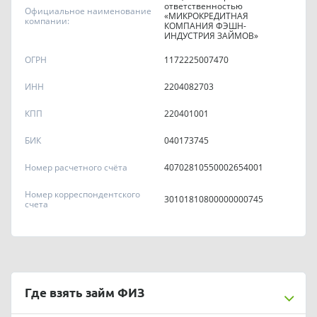
ответственностью
Официальное наименование
«МИКРОКРЕДИТНАЯ
компании:
КОМПАНИЯ ФЭШН-
ИНДУСТРИЯ ЗАЙМОВ»
ОГРН
1172225007470
ИНН
2204082703
КПП
220401001
БИК
040173745
Номер расчетного счёта
40702810550002654001
Номер корреспондентского
30101810800000000745
счета
Где взять займ ФИЗ