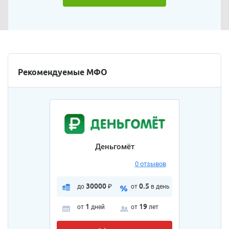
Рекомендуемые МФО
Деньгомёт
0 отзывов
30000
0.5
до
₽
от
в день
1
19
от
дней
от
лет