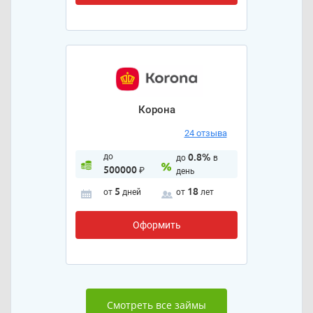
Корона
24 отзыва
до
0.8%
до
в
500000
₽
день
5
18
от
дней
от
лет
Оформить
Смотреть все займы