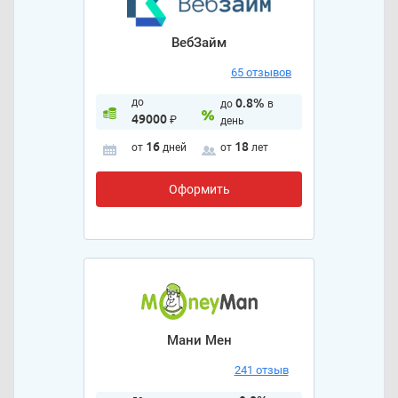
ВебЗайм
65 отзывов
до
0.8%
до
в
49000
₽
день
16
18
от
дней
от
лет
Оформить
Мани Мен
241 отзыв