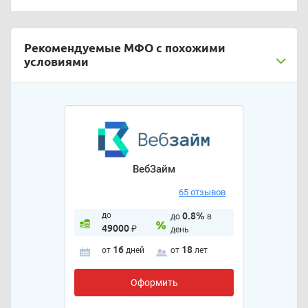
Рекомендуемые МФО с похожими
условиями
ВебЗайм
65 отзывов
до
0.8%
до
в
49000
₽
день
16
18
от
дней
от
лет
Оформить