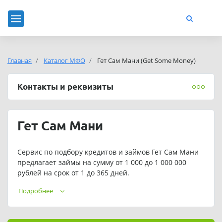
Главная
Каталог МФО
Гет Сам Мани (Get Some Money)
Контакты и реквизиты
Гет Сам Мани
Сервис по подбору кредитов и займов Гет Сам Мани
предлагает займы на сумму от 1 000 до 1 000 000
рублей на срок от 1 до 365 дней.
Подать заявку на займ можно в любое время. Сервис
Подробнее
работает круглосуточно. Заявка рассматривается от
10 минут по микрозаймам и до 1 часа по кредиту.