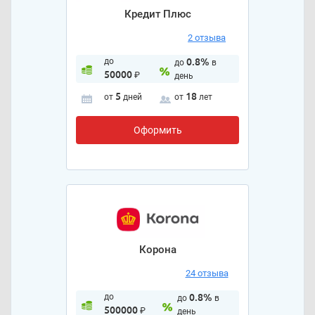
Кредит Плюс
2 отзыва
до
0.8%
до
в
50000
₽
день
5
18
от
дней
от
лет
Оформить
Корона
24 отзыва
до
0.8%
до
в
500000
₽
день