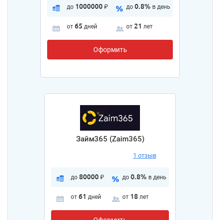
1000000
0.8%
до
₽
до
в день
65
21
от
дней
от
лет
Оформить
Займ365 (Zaim365)
1 отзыв
80000
0.8%
до
₽
до
в день
61
18
от
дней
от
лет