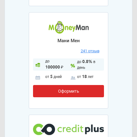
Мани Мен
241 отзыв
до
0.8%
до
в
100000
₽
день
5
18
от
дней
от
лет
Оформить