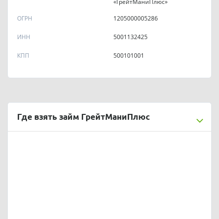
«ГрейтМаниПлюс»
ОГРН
1205000005286
ИНН
5001132425
КПП
500101001
Где взять займ ГрейтМаниПлюс