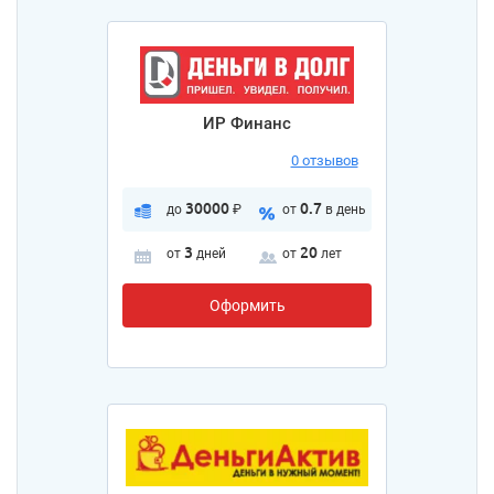
ИР Финанс
0 отзывов
30000
0.7
до
₽
от
в день
3
20
от
дней
от
лет
Оформить