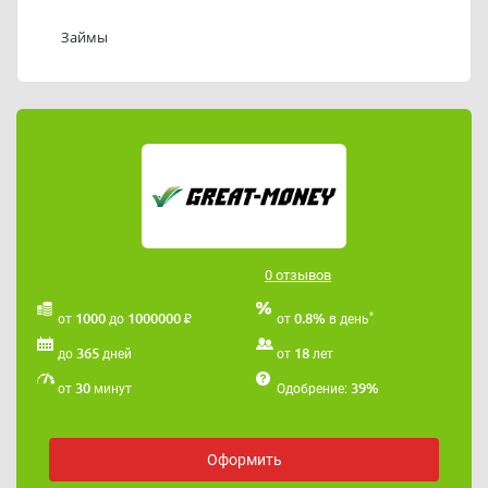
Общество с ограниченной ответственностью
«Микрокредитная компания «ГрейтМаниПлюс»
Займы
предлагает займы на сумму от 1 000 до 1 000 000
рублей на срок от 1 до 365 дней.
Для постоянных клиентов предусмотрены
индивидуальные условия кредитования.
Телефон службы поддержки ООО «МКК
«ГрейтМаниПлюс»: 89202364565
Адрес электронной почты ООО «МКК
«ГрейтМаниПлюс»:
greytm.ru@list.ru
.
0 отзывов
₽
*
1000
1000000
0.8%
от
до
от
в день
365
18
до
дней
от
лет
30
39%
от
минут
Одобрение:
Оформить