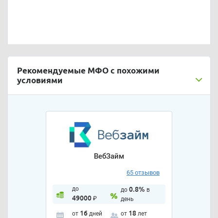
Рекомендуемые МФО с похожими
условиями
ВебЗайм
65 отзывов
до
0.8%
до
в
49000
₽
день
16
18
от
дней
от
лет