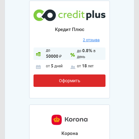
Кредит Плюс
2 отзыва
до
0.8%
до
в
50000
₽
день
5
18
от
дней
от
лет
Оформить
Корона