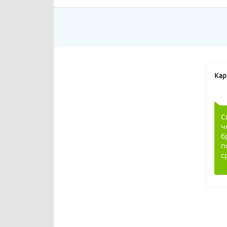
Кар
С
ч
б
п
с