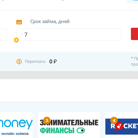
Срок займа, дней
* П
0
₽
Переплата
про
3
4