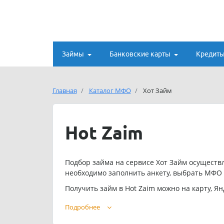
Займы
Банковские карты
Кредит
Главная
Каталог МФО
Хот Займ
Hot Zaim
Подбор займа на сервисе Хот Займ осуществл
необходимо заполнить анкету, выбрать МФО 
Получить займ в Hot Zaim можно на карту, Я
Контакты сервиса Хотзаем ру для связи:
Подробнее
: 8 800 222-22-05
Телефон горячей линии