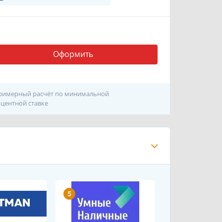
Оформить
римерный расчёт по минимальной
центной ставке
5