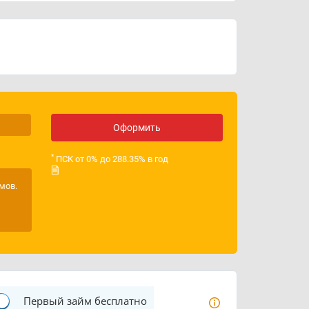
График работы
круглосуточно
ИНН
2225192880
ОГРН
1182225019096
Лицензия ЦБ РФ
Оформить
*
ПСК от 0% до 288.35% в год
мов.
Первый займ бесплатно