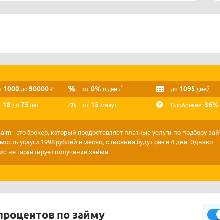
а сайте кредитного брокера ХотЗайм платный, причём
писываться регулярно.
робно рассказали в
этой статье
.
аксимально точно подходить под ваши критерии,
ервисом
"Умная витрина"
.
1000
90000
₽
0%
1095
*
т
до
от
в день
до
дней
18
75
15
36%
т
до
лет
от
минут
Одобрение:
Zaim - это брокер, который предоставляет платные услуги по подбору зай
мость услуги 1998 рублей в месяц, списания будут раз в 4 дня. Однако
ис не гарантирует получение займа.
процентов по займу