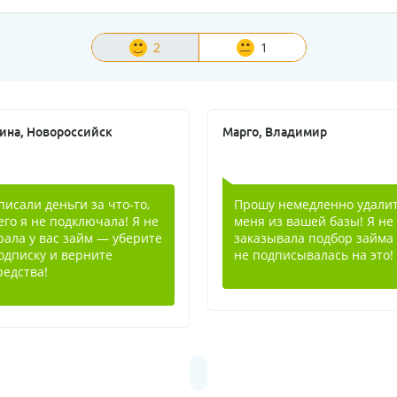
2
1
ина, Новороссийск
Марго, Владимир
писали деньги за что-то,
Прошу немедленно удали
его я не подключала! Я не
меня из вашей базы! Я не
рала у вас займ — уберите
заказывала подбор займа
одписку и верните
не подписывалась на это!
редства!