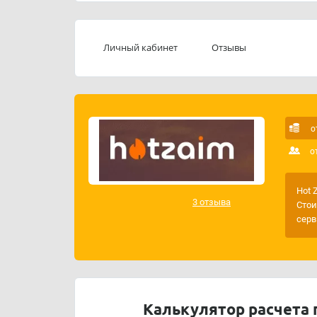
:
client@hot-zaim.ru
Почта
Обращаем ваше внимание, что подбор займа н
Личный кабинет
Отзывы
сервис работает по подписке - деньги будут с
Как отписаться от платной подписки мы под
Если вы хотите взять займ, который будет м
воспользуйтесь нашим
онлайн с
бесплатным
Наша услуга АБСОЛЮТНО БЕСПЛАТНА.
о
о
Hot 
3 отзыва
Стои
серв
Калькулятор расчета 