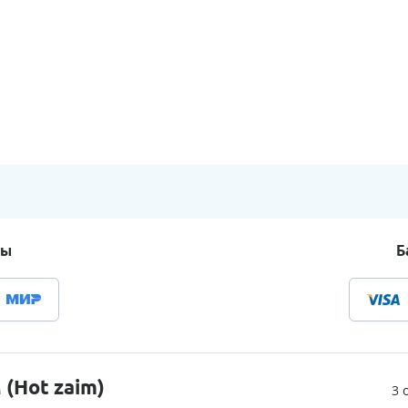
ты
Б
(Hot zaim)
3 