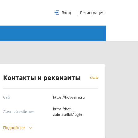
Вход
Регистрация
Контакты и реквизиты
Сайт
https://hot-zaim.ru
https://hot-
Личный кабинет
zaim.ru/lk#/login
Телефоны
8 (800) 222-22-05
Подробнее