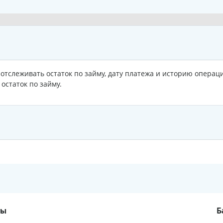
отслеживать остаток по займу, дату платежа и историю операц
остаток по займу.
ты
Б