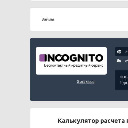
Займы
о
о
ООО 
0 отзывов
1 до
Калькулятор расчета 