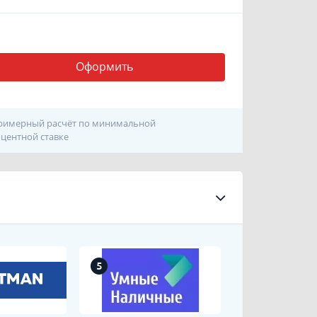
Оформить
римерный расчёт по минимальной
центной ставке
5