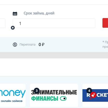
Срок займа, дней
* П
0
₽
Переплата
про
3
4