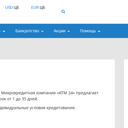
USD
ЦБ
EUR
ЦБ
ы
Банкротство
Акции
Помощь
 Микрокредитная компания «АТМ 24» предлагает
ок от 1 до 35 дней.
дивидуальные условия кредитования.
: 83472008854, 83472009954.
»:
ooomfosd24@gmail.com