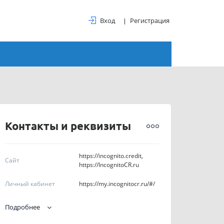
Вход
Регистрация
Контакты и реквизиты
https://incognito.credit,
Сайт
https://IncognitoCR.ru
Личный кабинет
https://my.incognitocr.ru/#/
83472008854,
Подробнее
Телефоны
83472009954