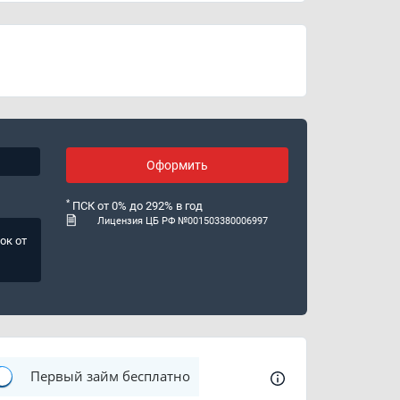
График работы
09:00-19:00
ИНН
278903774
ОГРН
1150280020087
Лицензия ЦБ РФ
№ 001503380006997
Оформить
*
ПСК от 0% до 292% в год
Лицензия ЦБ РФ №001503380006997
ок от
Первый займ бесплатно