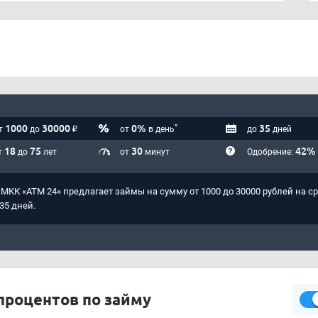
1000
30000
₽
0%
35
*
т
до
от
в день
до
дней
18
75
30
42%
т
до
лет
от
минут
Одобрение:
МКК «АТМ 24» предлагает займы на сумму от 1000 до 30000 рублей на ср
 35 дней.
процентов по займу