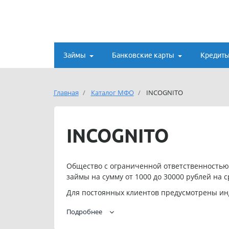
Займы
Банковские карты
Кредит
Главная
Каталог МФО
INCOGNITO
INCOGNITO
Общество с ограниченной ответственностью
займы на сумму от 1000 до 30000 рублей на ср
Для постоянных клиентов предусмотрены ин
Телефон службы поддержки ООО МКК «АТМ 24»
Подробнее
Адрес электронной почты ООО МКК «АТМ 24