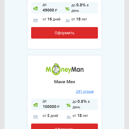
до
0.8%
до
в
49000
₽
день
16
18
от
дней
от
лет
Оформить
Мани Мен
241 отзыв
до
0.8%
до
в
100000
₽
день
5
18
от
дней
от
лет