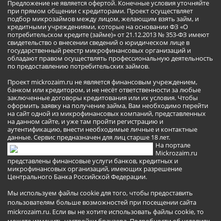
Предложение не является офертой. Конечные условия уточняйте
при прямом общении с кредиторами. Проект осуществляет
подбор микрозаймов между лицом, желающим взять займ, и
кредитными учреждениями, которые на основании ФЗ «О
потребительском кредите (займе)» от 21.12.2013 № 353-ФЗ имеют
свидетельство о внесении сведений о юридическом лице в
государственный реестр микрофинансовых организаций и
обладают правом осуществлять профессиональную деятельность
по предоставлению потребительских займов.
Проект mickrozaim.ru не является финансовым учреждением,
банком или кредитором, и не несёт ответственности за любые
заключенные договоры кредитования или их условия. Чтобы
оформить заявку на получение займа, Вам необходимо перейти
на сайт одной из микрофинансовых компаний, представленных
на данном сайте, и уже там пройти регистрацию и
аутентификацию, внести необходимые личные и контактные
данные. Сервис предназначен для лиц старше 18 лет.
На портале
Mickrozaim.ru
представлены финансовые услуги банков, кредитных и
микрофинансовых организаций, имеющих разрешение
Центрального Банка Российской Федерации.
Мы используем файлы cookie для того, чтобы предоставить
пользователям больше возможностей при посещении сайта
mickrozaim.ru. Если вы не хотите использовать файлы cookie, то
можете изменить настройки браузера.
Подробности об условиях