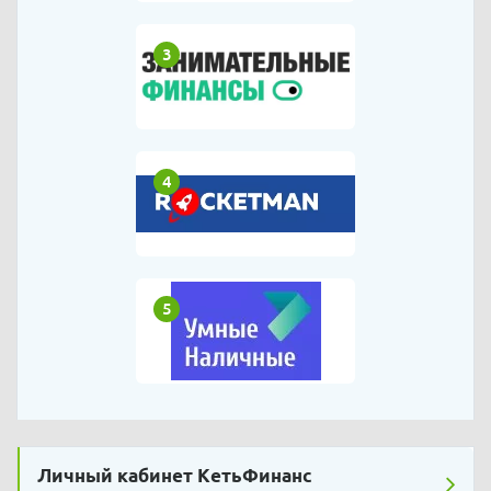
3
4
5
Личный кабинет КетьФинанс