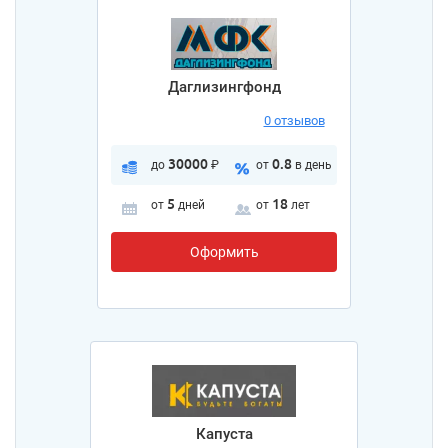
Даглизингфонд
0 отзывов
30000
0.8
до
₽
от
в день
5
18
от
дней
от
лет
Оформить
Капуста