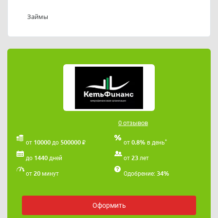
88005506263.
Займы
0 отзывов
₽
*
10000
500000
0.8%
от
до
от
в день
1440
23
до
дней
от
лет
20
34%
от
минут
Одобрение:
Оформить