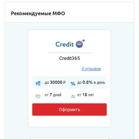
Рекомендуемые МФО
Credit365
0 отзывов
30000
0.8%
до
₽
до
в день
7
18
от
дней
от
лет
Оформить