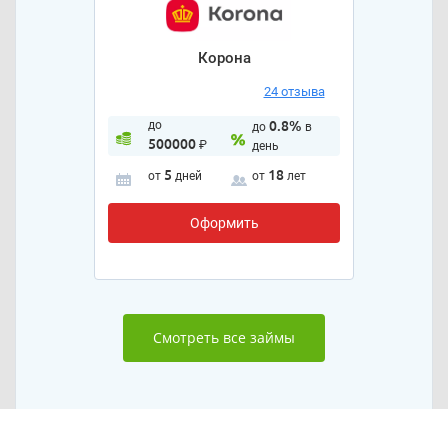
Корона
24 отзыва
до
0.8%
до
в
500000
₽
день
5
18
от
дней
от
лет
Оформить
Смотреть все займы