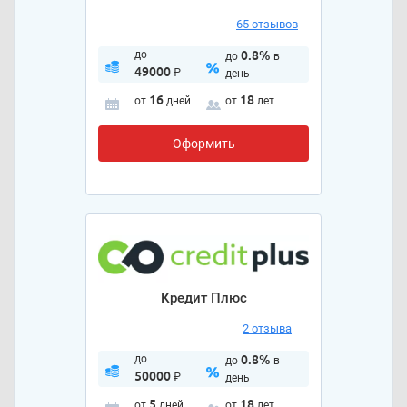
65 отзывов
до
0.8%
до
в
49000
₽
день
16
18
от
дней
от
лет
Оформить
Кредит Плюс
2 отзыва
до
0.8%
до
в
50000
₽
день
5
18
от
дней
от
лет