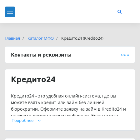
Главная
Каталог МФО
Кредито24 (Kredito24)
Контакты и реквизиты
Кредито24
Кредито24 - это удобная онлайн-система, где вы
можете взять кредит или займ без лишней
бюрократии. Оформите заявку на займ в Kredito24 и
получите моментальное одобрение. Безотказная
Подробнее
выдача, выгодные тарифы и личный кабинет, где вы
сможете контролировать все свои выплаты.