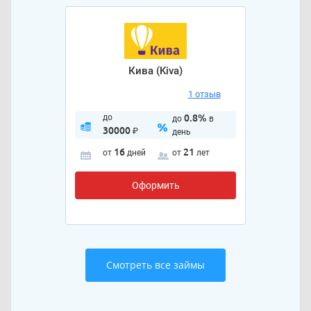
Кива (Kiva)
1 отзыв
до
0.8%
до
в
30000
₽
день
16
21
от
дней
от
лет
Оформить
Смотреть все займы