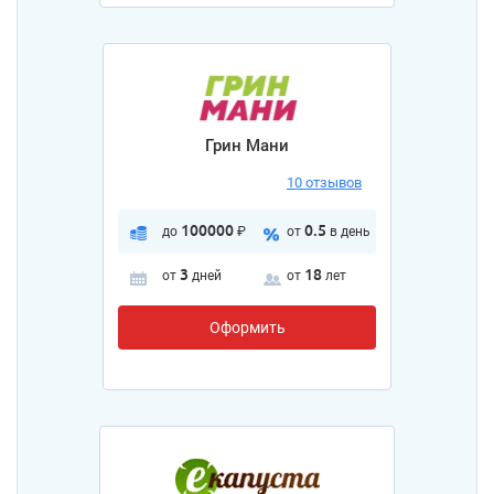
Грин Мани
10 отзывов
100000
0.5
до
₽
от
в день
3
18
от
дней
от
лет
Оформить