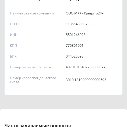
Наименование компании
ООО МКК «Кредито24»
ОГРН
1135543003793
ИНН
5501246928
КПП
770301001
БИК
044525593
Номер расчетного счёта
40701810402200000077
Номер корреспондентского
3010 1810200000000593
счета
Часто задаваемые вопросы