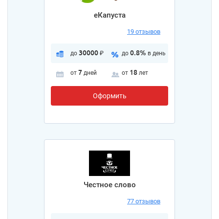
еКапуста
19 отзывов
30000
0.8%
до
₽
до
в день
7
18
от
дней
от
лет
Оформить
Честное слово
77 отзывов