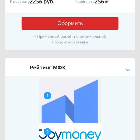
2256
руб.
256
₽
К возврату
Переплата
Оформить
* Примерный расчёт по минимальной
процентной ставке
Рейтинг МФК
1
2