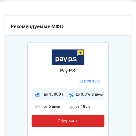
Рекомендуемые МФО
Pay P.S.
11 отзывов
15000
0.8%
до
₽
до
в день
5
18
от
дней
от
лет
Оформить