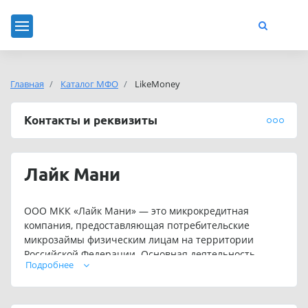
Главная
Каталог МФО
LikeMoney
Контакты и реквизиты
Лайк Мани
ООО МКК «Лайк Мани» — это микрокредитная
компания, предоставляющая потребительские
микрозаймы физическим лицам на территории
Российской Федерации. Основная деятельность
Подробнее
компании заключается в дистанционной выдаче
займов на короткие сроки — от 1 до 180 дней — в
рублях РФ, без залога, поручителей и