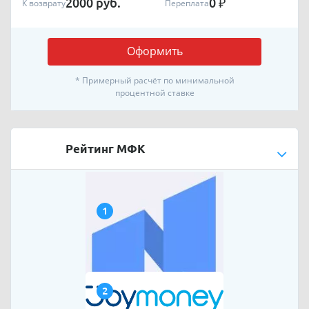
2000
руб.
0
₽
К возврату
Переплата
Оформить
* Примерный расчёт по минимальной
процентной ставке
Рейтинг МФК
1
2