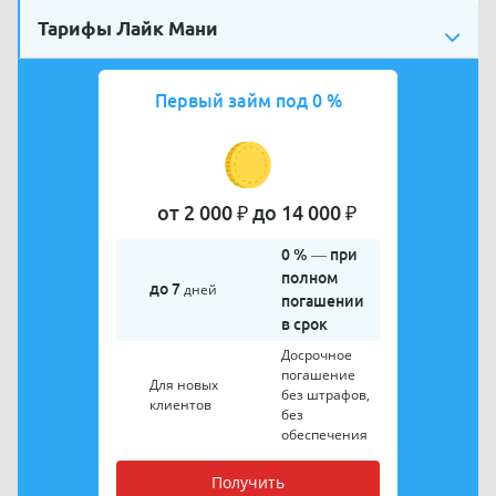
Тарифы Лайк Мани
Первый займ под 0 %
от 2 000 ₽ до 14 000 ₽
0 % — при
полном
до 7
дней
погашении
в срок
Досрочное
погашение
Для новых
без штрафов,
клиентов
без
обеспечения
Получить