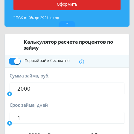
Оформить
находящихся в трудной жизненной ситуации,
включая участников СВО и граждан, пострадавших от
*
чрезвычайных ситуаций
ПСК от 0% до 292% в год
Калькулятор расчета процентов по
займу
Первый займ бесплатно
Сумма займа, руб.
Срок займа, дней