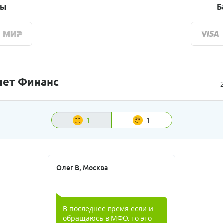
ты
Б
лет Финанс
1
1
Олег В, Москва
В последнее время если и
обращаюсь в МФО, то это