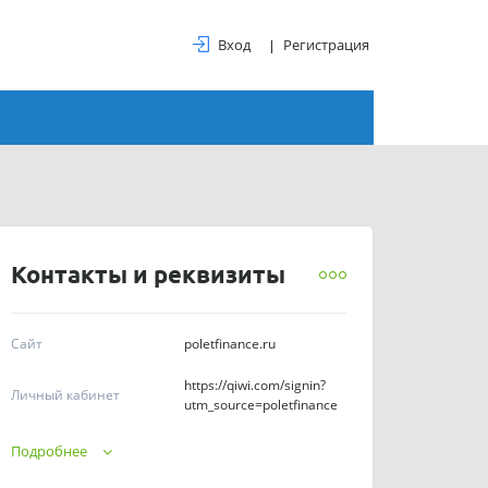
Вход
Регистрация
Контакты и реквизиты
Сайт
poletfinance.ru
https://qiwi.com/signin?
Личный кабинет
utm_source=poletfinance
Телефоны
8-800-200-32-13
Подробнее