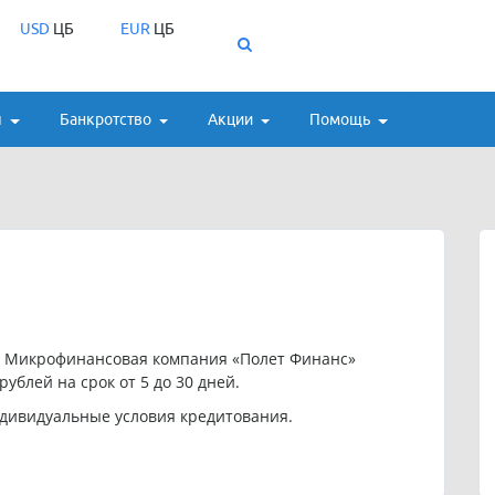
USD
ЦБ
EUR
ЦБ
ы
Банкротство
Акции
Помощь
ю Микрофинансовая компания «Полет Финанс»
ублей на срок от 5 до 30 дней.
дивидуальные условия кредитования.
инанс»: 8-800-200-32-13.
Финанс»:
legal@poletfinance.ru