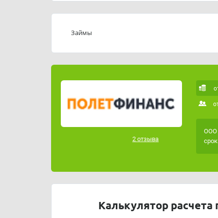
Займы
о
о
ООО 
2 отзыва
срок
Калькулятор расчета 