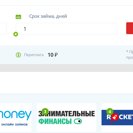
Срок займа, дней
* П
10
₽
Переплата
про
3
4