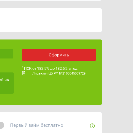
График работы
с 9:00 до 18:00
ИНН
9724037523
ОГРН
1217700059939
Лицензия ЦБ РФ
№ 2103045009729
Оформить
*
ПСК от 182.5% до 182.5% в год
Лицензия ЦБ РФ №2103045009729
ей на
Первый займ бесплатно