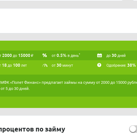
2000
15000
₽
0.5%
30
*
т
до
от
в день
до
дней
18
100
30
38%
т
до
лет
от
минут
Одобрение:
МФК «Полет Финанс» предлагает займы на сумму от 2000 до 15000 рубл
 от 5 до 30 дней.
процентов по займу