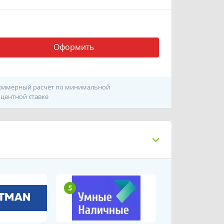
Оформить
римерный расчёт по минимальной
центной ставке
5