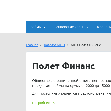
Займы
Банковские карты
Кредит
Главная
Каталог МФО
МФК Полет Финанс
Полет Финанс
Общество с ограниченной ответственность
предлагает займы на сумму от 2000 до 15000 р
Для постоянных клиентов предусмотрены ин
Телефон службы поддержки ООО МФК «Полет Ф
Подробнее
Адрес электронной почты ООО МФК «Полет 