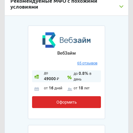
Рекомендуемые МФО с похожими
условиями
ВебЗайм
65 отзывов
до
0.8%
до
в
49000
₽
день
16
18
от
дней
от
лет
Оформить