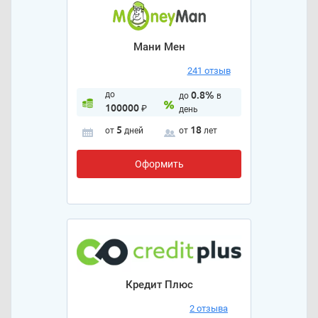
Мани Мен
241 отзыв
до
0.8%
до
в
100000
₽
день
5
18
от
дней
от
лет
Оформить
Кредит Плюс
2 отзыва