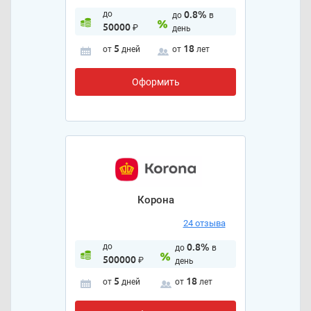
до
0.8%
до
в
50000
₽
день
5
18
от
дней
от
лет
Оформить
Корона
24 отзыва
до
0.8%
до
в
500000
₽
день
5
18
от
дней
от
лет