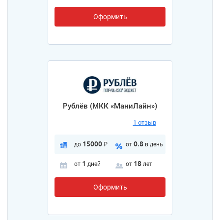
Оформить
Рублёв (МКК «МаниЛайн»)
1 отзыв
15000
0.8
до
₽
от
в день
1
18
от
дней
от
лет
Оформить