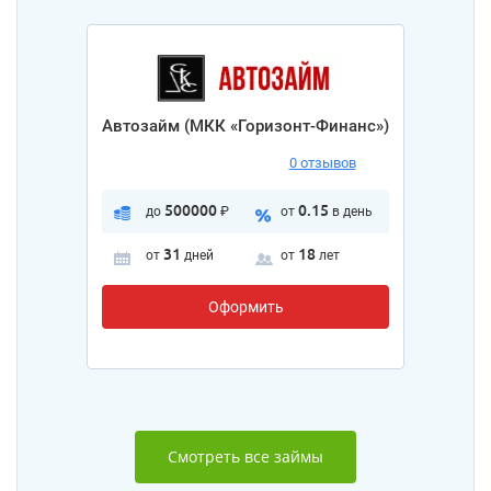
Автозайм (МКК «Горизонт-Финанс»)
0 отзывов
500000
0.15
до
₽
от
в день
31
18
от
дней
от
лет
Оформить
Смотреть все займы