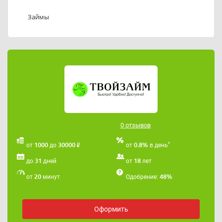
Телефоны службы поддержки ООО МКК «ТВОЙ
ЗАЙМ»: +7(910)950-65-65, +7(920)381-40-40.
Займы
Адрес электронной почты ООО МКК «ТВОЙ ЗАЙМ»:
tvoizaim44@mail.ru
.
0 отзывов
₽
*
1000
30000
0.8%
от
до
от
в день
31
18
до
дней
от
лет
20
48%
от
минут
Одобрение:
Оформить