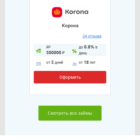
Корона
24 отзыва
до
0.8%
до
в
500000
₽
день
5
18
от
дней
от
лет
Оформить
Смотреть все займы