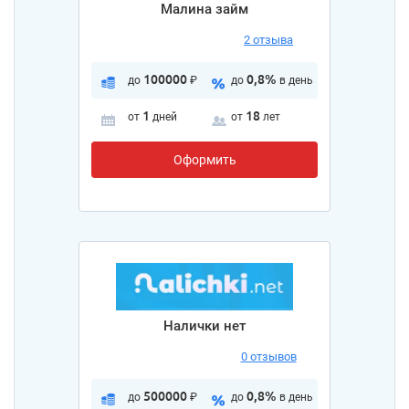
Малина займ
2 отзыва
100000
0,8%
до
₽
до
в день
1
18
от
дней
от
лет
Оформить
Налички нет
0 отзывов
500000
0,8%
до
₽
до
в день