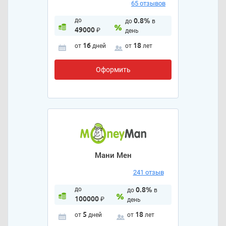
65 отзывов
до
0.8%
до
в
49000
₽
день
16
18
от
дней
от
лет
Оформить
Мани Мен
241 отзыв
до
0.8%
до
в
100000
₽
день
5
18
от
дней
от
лет