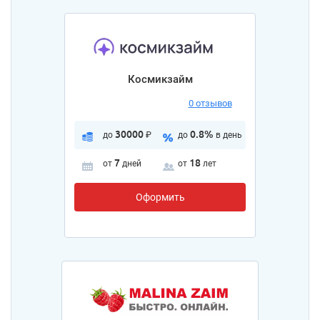
Космикзайм
0 отзывов
30000
0.8%
до
₽
до
в день
7
18
от
дней
от
лет
Оформить