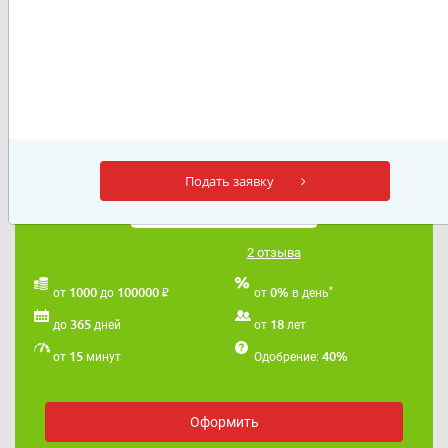
32 44
Личный кабинет
Отзывы
Адрес электронной почты:
support@mirzaimov.io
Обращаем ваше внимание, что подбор займа на
Мирзаймов платный, причём сервис работает по
подписке - деньги будут списываться регулярно.
Как отписаться от платной подписки мы подробно
рассказали
в этой статье
Подать заявку
Если вы хотите взять займ, который будет
максимально точно подходить под ваши критерии,
воспользуйтесь нашим бесплатным онлайн сервисом
2 отзыва
"Умная витрина"
.
Наша услуга АБСОЛЮТНО БЕСПЛАТНА.
₽
*
1000
100000
0%
от
до
от
в день
365
18
до
дней
от
лет
15
40%
от
минут
Одобрение:
Оформить