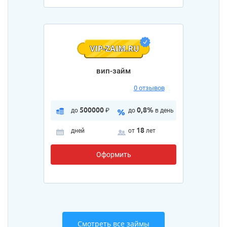
вип-займ
0 отзывов
500000
0,8%
до
₽
до
в день
18
дней
от
лет
Оформить
Смотреть все займы