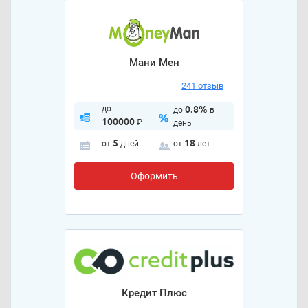
Мани Мен
241 отзыв
до
0.8%
до
в
100000
₽
день
5
18
от
дней
от
лет
Оформить
Кредит Плюс