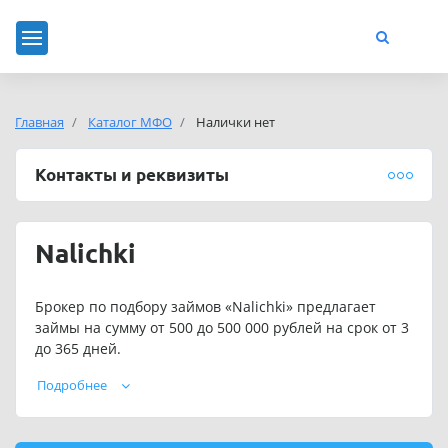
Главная
Каталог МФО
Налички нет
Контакты и реквизиты
Nalichki
Брокер по подбору займов «Nalichki» предлагает
займы на сумму от 500 до 500 000 рублей на срок от 3
до 365 дней.
Подать заявку на займ можно в любое время. Сервис
Подробнее
работает круглосуточно.
Телефон службы поддержки Налички:8 (800) 800-90-90