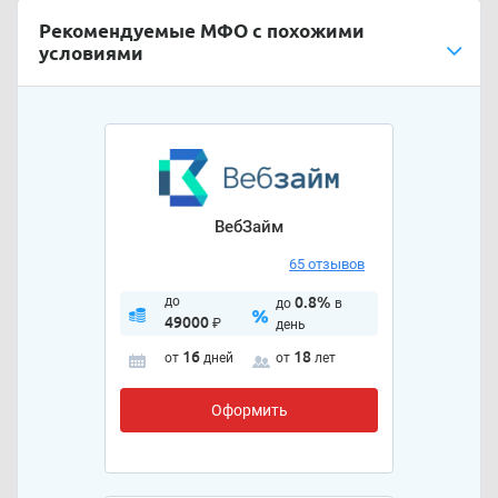
Рекомендуемые МФО с похожими
условиями
ВебЗайм
65 отзывов
до
0.8%
до
в
49000
₽
день
16
18
от
дней
от
лет
Оформить