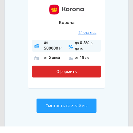
Корона
24 отзыва
до
0.8%
до
в
500000
₽
день
5
18
от
дней
от
лет
Оформить
Смотреть все займы