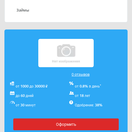
Телефон службы поддержки ООО МКК «БМФ»:
89205841900.
Займы
Адрес электронной почты ООО МКК «БМФ»:
mkk.bmf@gmail.com
.
0 отзывов
₽
*
1000
30000
0.8%
от
до
от
в день
60
18
до
дней
от
лет
30
38%
от
минут
Одобрение:
Оформить