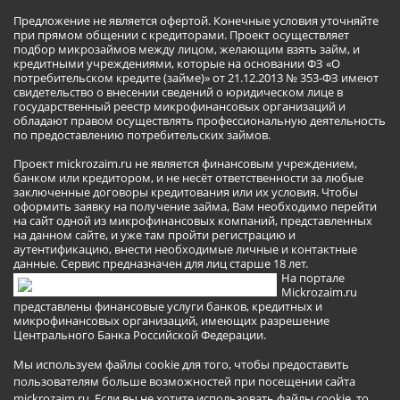
Предложение не является офертой. Конечные условия уточняйте
при прямом общении с кредиторами. Проект осуществляет
подбор микрозаймов между лицом, желающим взять займ, и
кредитными учреждениями, которые на основании ФЗ «О
потребительском кредите (займе)» от 21.12.2013 № 353-ФЗ имеют
свидетельство о внесении сведений о юридическом лице в
государственный реестр микрофинансовых организаций и
обладают правом осуществлять профессиональную деятельность
по предоставлению потребительских займов.
Проект mickrozaim.ru не является финансовым учреждением,
банком или кредитором, и не несёт ответственности за любые
заключенные договоры кредитования или их условия. Чтобы
оформить заявку на получение займа, Вам необходимо перейти
на сайт одной из микрофинансовых компаний, представленных
на данном сайте, и уже там пройти регистрацию и
аутентификацию, внести необходимые личные и контактные
данные. Сервис предназначен для лиц старше 18 лет.
На портале
Mickrozaim.ru
представлены финансовые услуги банков, кредитных и
микрофинансовых организаций, имеющих разрешение
Центрального Банка Российской Федерации.
Мы используем файлы cookie для того, чтобы предоставить
пользователям больше возможностей при посещении сайта
mickrozaim.ru. Если вы не хотите использовать файлы cookie, то