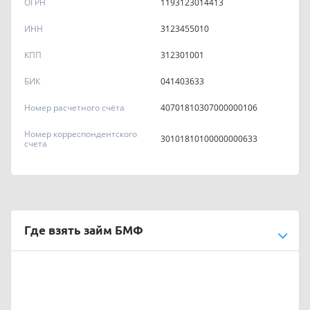
ОГРН
1193123014413
ИНН
3123455010
КПП
312301001
БИК
041403633
Номер расчетного счёта
40701810307000000106
Номер корреспондентского
30101810100000000633
счета
Где взять займ БМФ