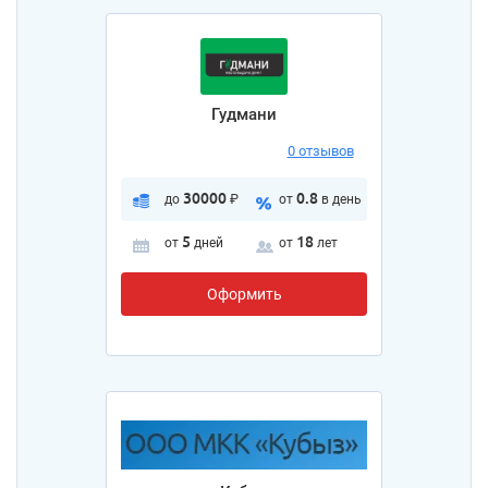
Гудмани
0 отзывов
30000
0.8
до
₽
от
в день
5
18
от
дней
от
лет
Оформить