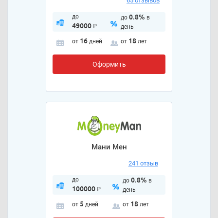
65 отзывов
до
0.8%
до
в
49000
₽
день
16
18
от
дней
от
лет
Оформить
Мани Мен
241 отзыв
до
0.8%
до
в
100000
₽
день
5
18
от
дней
от
лет