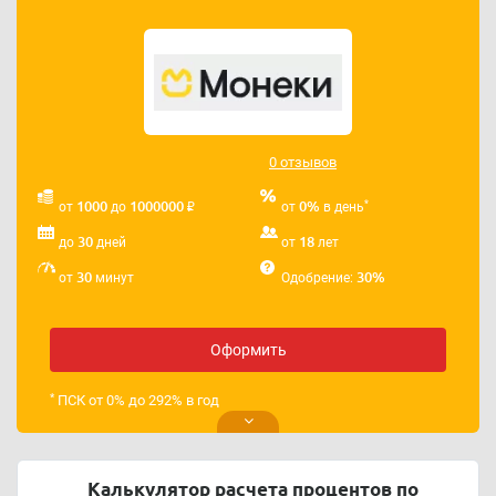
Телефон службы поддержки ООО МКК «Наокане»:
89058727340.
Адрес электронной почты ООО МКК «Наокане»:
box@moneki.ru
0 отзывов
₽
*
1000
1000000
0%
от
до
от
в день
30
18
до
дней
от
лет
30
30%
от
минут
Одобрение:
Оформить
*
ПСК от 0% до 292% в год
Калькулятор расчета процентов по