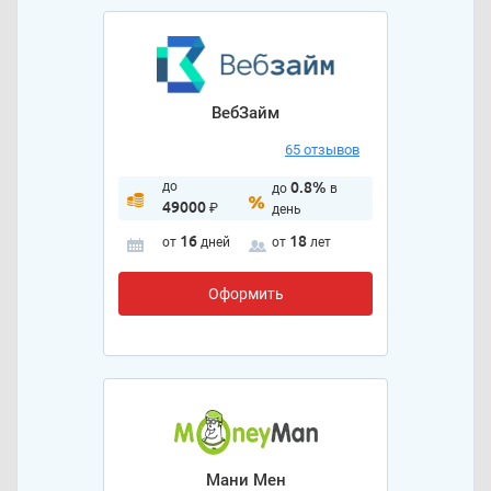
ВебЗайм
65 отзывов
до
0.8%
до
в
49000
₽
день
16
18
от
дней
от
лет
Оформить
Мани Мен