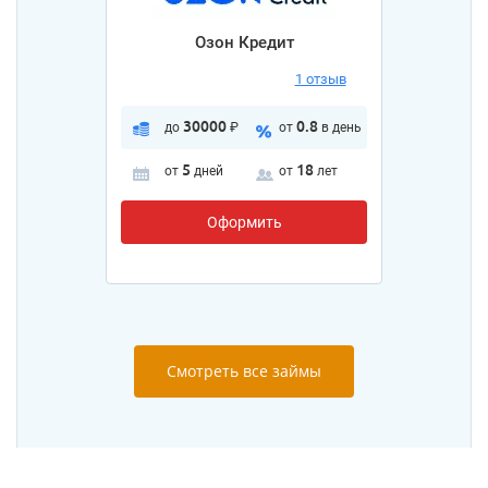
Озон Кредит
1 отзыв
30000
0.8
до
₽
от
в день
5
18
от
дней
от
лет
Оформить
Смотреть все займы