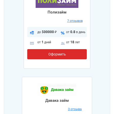
Полизайм
7 отзывов
500000
0.8
до
₽
от
в день
1
18
от
дней
от
лет
Оформить
Давака займ
3 отзыва