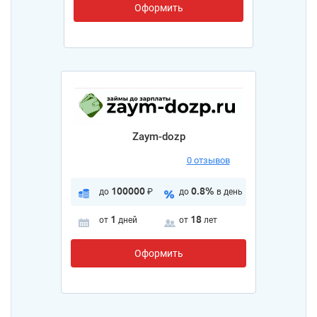
Оформить
Zaym-dozp
0 отзывов
100000
0.8%
до
₽
до
в день
1
18
от
дней
от
лет
Оформить