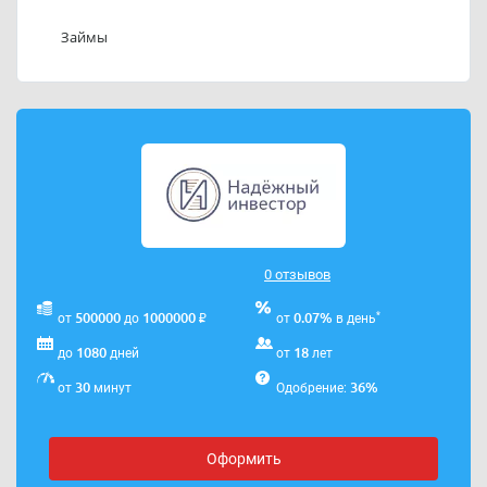
Телефон службы поддержки ООО МФК «НАДЕЖНЫЙ
ИНВЕСТОР»: 88632020200.
Займы
Адрес электронной почты ООО МФК «НАДЕЖНЫЙ
ИНВЕСТОР»:
mfo@rost-investor.ru
0 отзывов
₽
*
500000
1000000
0.07%
от
до
от
в день
1080
18
до
дней
от
лет
30
36%
от
минут
Одобрение:
Оформить