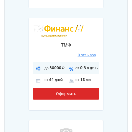
ТМФ
0 отзывов
30000
0.3
до
₽
от
в день
61
18
от
дней
от
лет
Оформить