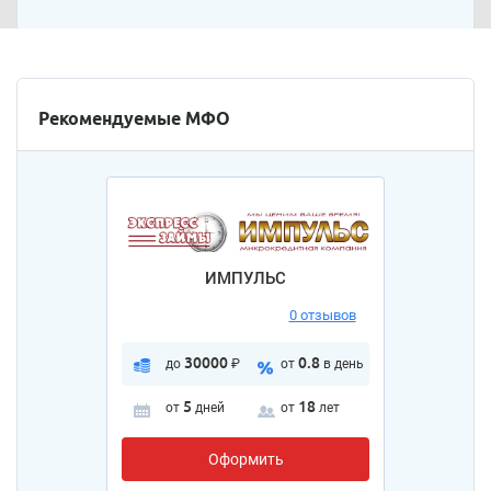
Рекомендуемые МФО
ИМПУЛЬС
0 отзывов
30000
0.8
до
₽
от
в день
5
18
от
дней
от
лет
Оформить