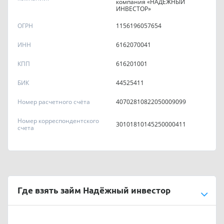
компания «НАДЕЖНЫЙ
ИНВЕСТОР»
ОГРН
1156196057654
ИНН
6162070041
КПП
616201001
БИК
44525411
Номер расчетного счёта
40702810822050009099
Номер корреспондентского
30101810145250000411
счета
Где взять займ Надёжный инвестор