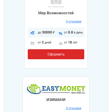
Мир Возможностей
0 отзывов
30000
0.8
до
₽
от
в день
5
18
от
дней
от
лет
Оформить
ИЗИМАНИ
0 отзывов