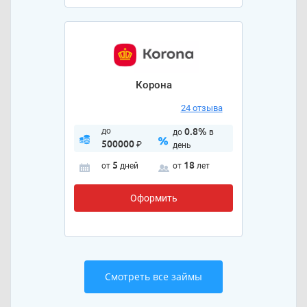
Корона
24 отзыва
до
0.8%
до
в
500000
₽
день
5
18
от
дней
от
лет
Оформить
Смотреть все займы