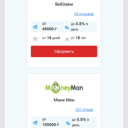
ВебЗайм
65 отзывов
до
0.8%
до
в
49000
₽
день
16
18
от
дней
от
лет
Оформить
Мани Мен
241 отзыв
до
0.8%
до
в
100000
₽
день