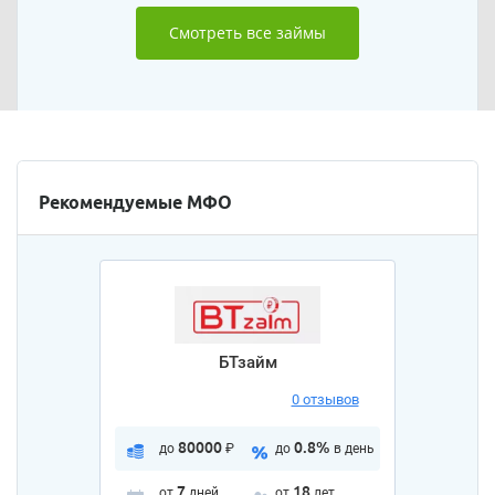
Смотреть все займы
Рекомендуемые МФО
БТзайм
0 отзывов
80000
0.8%
до
₽
до
в день
7
18
от
дней
от
лет