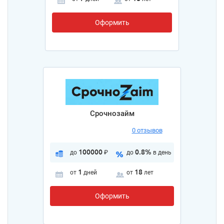
Оформить
Срочнозайм
0 отзывов
100000
0.8%
до
₽
до
в день
1
18
от
дней
от
лет
Оформить