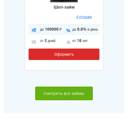
Шоп-займ
4 отзыва
100000
0.8%
до
₽
до
в день
5
18
от
дней
от
лет
Оформить
Смотреть все займы