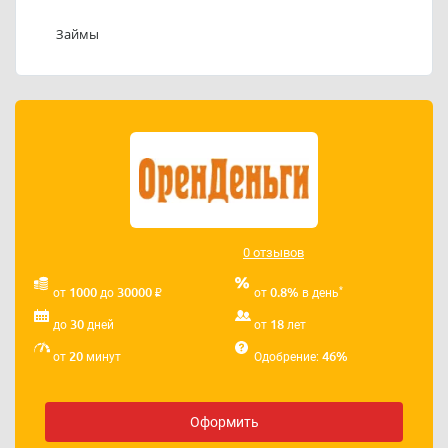
Телефоны службы поддержки ООО «МКК
ОренДеньги»: 89877767675, 83532450777.
Займы
Адрес электронной почты ООО «МКК ОренДеньги»:
aronaksmfo@yandex.ru
.
0 отзывов
₽
*
1000
30000
0.8%
от
до
от
в день
30
18
до
дней
от
лет
20
46%
от
минут
Одобрение:
Оформить