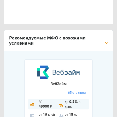
Рекомендуемые МФО с похожими
условиями
ВебЗайм
65 отзывов
до
0.8%
до
в
49000
₽
день
16
18
от
дней
от
лет