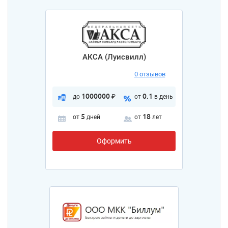
АКСА (Луисвилл)
0 отзывов
1000000
0.1
до
₽
от
в день
5
18
от
дней
от
лет
Оформить