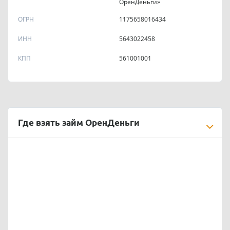
ОренДеньги»
ОГРН
1175658016434
ИНН
5643022458
КПП
561001001
Где взять займ ОренДеньги