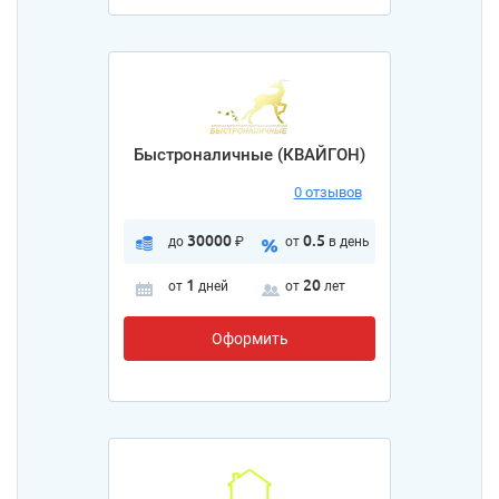
Быстроналичные (КВАЙГОН)
0 отзывов
30000
0.5
до
₽
от
в день
1
20
от
дней
от
лет
Оформить