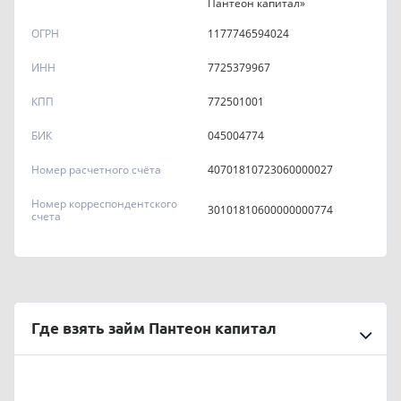
Пантеон капитал»
ОГРН
1177746594024
ИНН
7725379967
КПП
772501001
БИК
045004774
Номер расчетного счёта
40701810723060000027
Номер корреспондентского
30101810600000000774
счета
Где взять займ Пантеон капитал