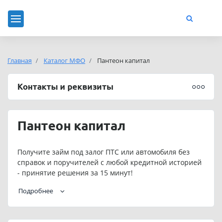
Главная
Каталог МФО
Пантеон капитал
Контакты и реквизиты
Пантеон капитал
Получите займ под залог ПТС или автомобиля без
справок и поручителей с любой кредитной историей
- принятие решения за 15 минут!
Телефон службы поддержки ООО «Микрокредитная
Подробнее
компания Пантеон капитал»: 83842230630.
Адрес электронной почты ООО «Микрокредитная