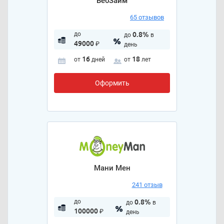
ВебЗайм
65 отзывов
до
0.8%
до
в
49000
₽
день
16
18
от
дней
от
лет
Оформить
Мани Мен
241 отзыв
до
0.8%
до
в
100000
₽
день