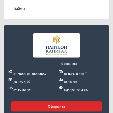
компания Пантеон капитал»:
is@panteonkapital.ru
.
Займы
0 отзывов
₽
*
20000
1000000
0.1%
от
до
от
в день
365
18
до
дней
от
лет
15
43%
от
минут
Одобрение:
Оформить