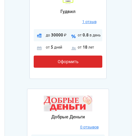
Гудвил
1 отзыв
30000
0.8
до
₽
от
в день
5
18
от
дней
от
лет
Оформить
Добрые Деньги
0 отзывов