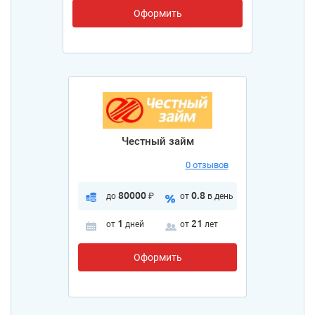
Оформить
Честный займ
0 отзывов
80000
0.8
до
₽
от
в день
1
21
от
дней
от
лет
Оформить