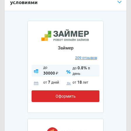
условиями
Займер
209 отзывов
до
0.8%
до
в
30000
₽
день
7
18
от
дней
от
лет
Оформить