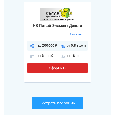
КВ Пятый Элемент Деньги
1 отзыв
200000
0.8
до
₽
от
в день
31
18
от
дней
от
лет
Оформить
Смотреть все займы