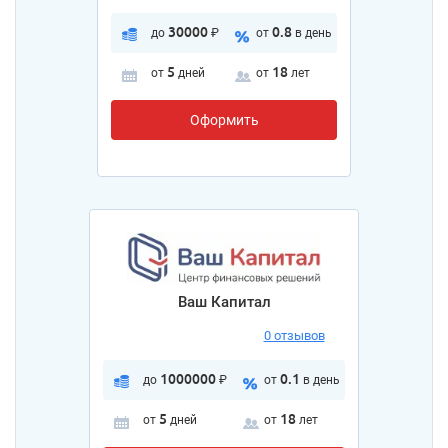
30000
0.8
до
₽
от
в день
5
18
от
дней
от
лет
Оформить
Ваш Капитал
0 отзывов
1000000
0.1
до
₽
от
в день
5
18
от
дней
от
лет