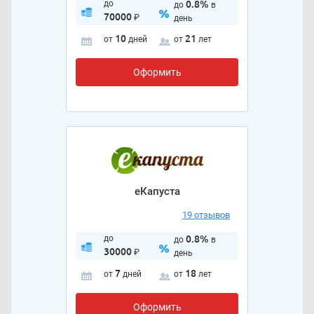
до
0.8%
до
в
70000
₽
день
10
21
от
дней
от
лет
Оформить
еКапуста
19 отзывов
до
0.8%
до
в
30000
₽
день
7
18
от
дней
от
лет
Оформить