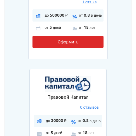
1 отзыв
500000
0.8
до
₽
от
в день
5
18
от
дней
от
лет
Оформить
Правовой Капитал
0 отзывов
30000
0.8
до
₽
от
в день
5
18
от
дней
от
лет