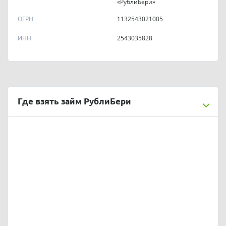
«РублиБери»
ОГРН
1132543021005
ИНН
2543035828
Где взять займ РублиБери