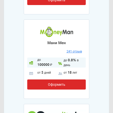
Мани Мен
241 отзыв
до
0.8%
до
в
100000
₽
день
5
18
от
дней
от
лет
Оформить