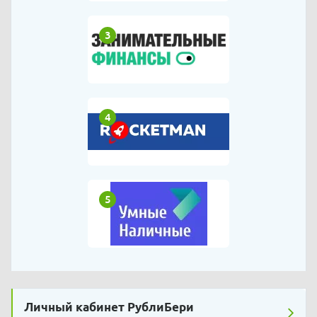
3
4
5
Личный кабинет РублиБери