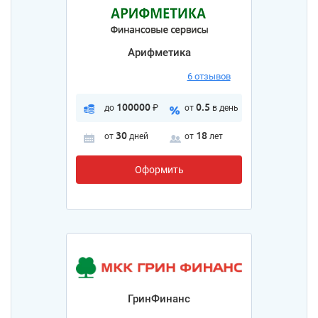
Арифметика
6 отзывов
100000
0.5
до
₽
от
в день
30
18
от
дней
от
лет
Оформить
ГринФинанс