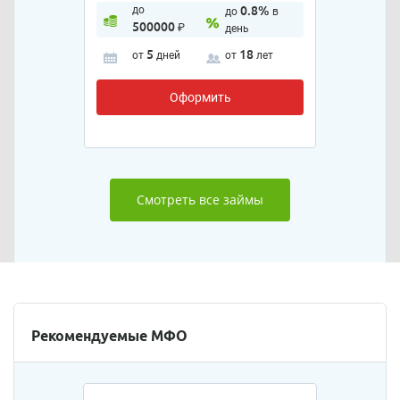
до
0.8%
до
в
500000
₽
день
5
18
от
дней
от
лет
Оформить
Смотреть все займы
Рекомендуемые МФО