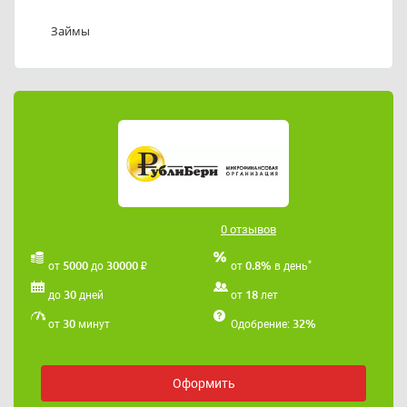
Телефоны службы поддержки ООО МКК «РублиБери»:
84232752288, 89502938758
Займы
Адрес электронной почты ООО МКК «РублиБери»:
rubliberi@gmail.com
.
0 отзывов
₽
*
5000
30000
0.8%
от
до
от
в день
30
18
до
дней
от
лет
30
32%
от
минут
Одобрение:
Оформить