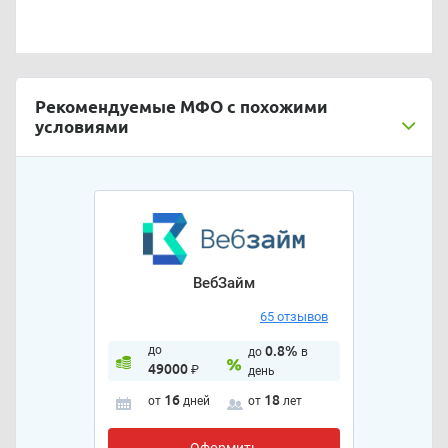
Рекомендуемые МФО с похожими
условиями
ВебЗайм
65 отзывов
до
0.8%
до
в
49000
₽
день
16
18
от
дней
от
лет
Оформить