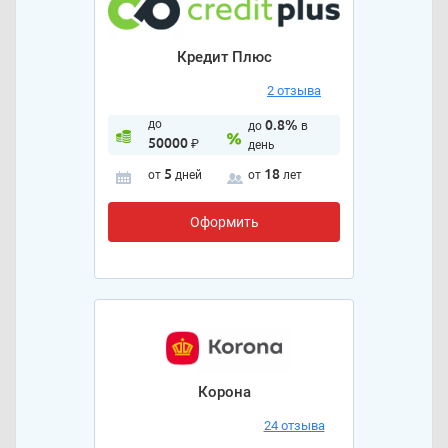
Кредит Плюс
2 отзыва
до
0.8%
до
в
50000
₽
день
5
18
от
дней
от
лет
Оформить
Корона
24 отзыва