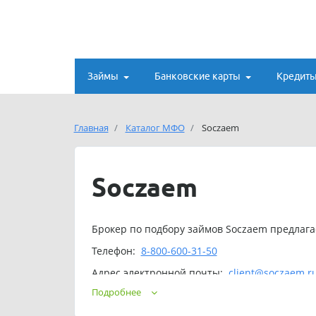
Займы
Банковские карты
Кредит
Главная
Каталог МФО
Soczaem
Soczaem
Брокер по подбору займов Soczaem предлагае
Телефон:
8-800-600-31-50
Адрес электронной почты:
client@soczaem.r
Подробнее
Обращаем ваше внимание, что подбор займа в 
- деньги будут списываться регулярно.