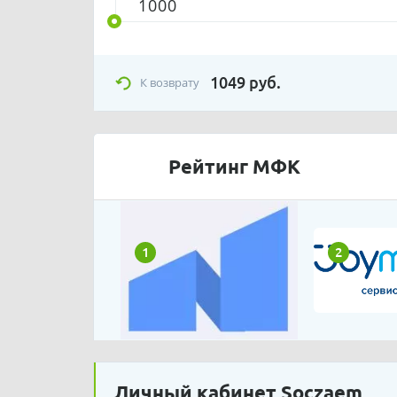
1049
руб.
К возврату
Рейтинг МФК
1
2
Личный кабинет Soczaem