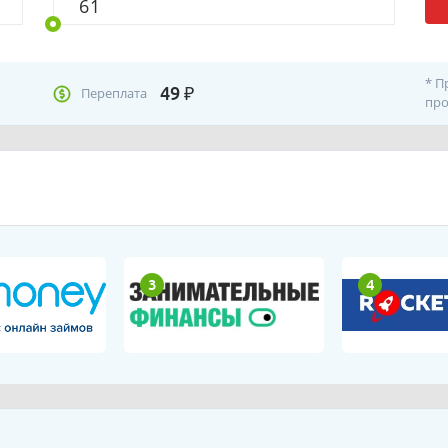
* П
49
₽
Переплата
про
3
4