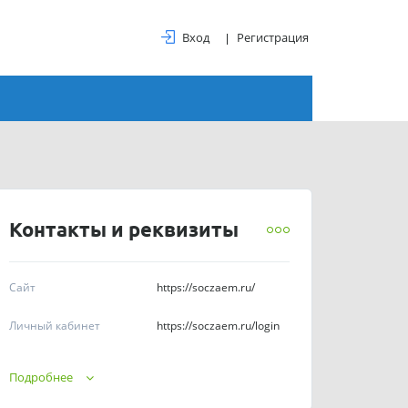
Вход
Регистрация
Контакты и реквизиты
Сайт
https://soczaem.ru/
Личный кабинет
https://soczaem.ru/login
Телефоны
8-800-600-31-50
Подробнее
График работы
круглосуточно