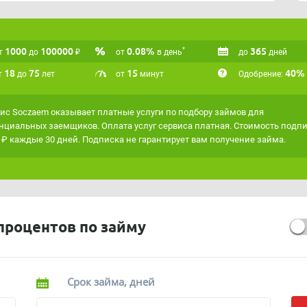
аксимально точно подходить под ваши критерии,
ом
"Умная витрина"
.
1000
100000
₽
0.08%
365
*
т
до
от
в день
до
дней
18
75
15
40%
т
до
лет
от
минут
Одобрение:
иc Soczaem оказывает платные услуги по подбору займов для
нциальных заемщиков. Оплата услуг сервиса платная. Стоимость подп
 ₽ каждые 30 дней. Подписка не гарантирует вам получение займа.
процентов по займу
Срок займа, дней