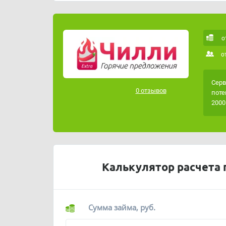
Если вы хотите взять займ, который будет м
воспользуйтесь бесплатным онлайн сервис
о
о
Серв
0 отзывов
поте
2000
Калькулятор расчета 
Сумма займа, руб.