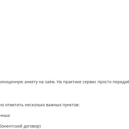
лноценную анкету на заём. На практике сервис просто передаё
о отметить несколько важных пунктов:
анных
бонентский договор)