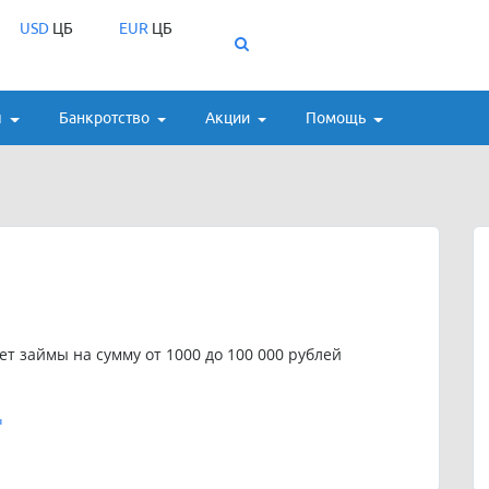
USD
ЦБ
EUR
ЦБ
ы
Банкротство
Акции
Помощь
т займы на сумму от 1000 до 100 000 рублей
u
,
Soczaem платный, причём сервис работает по подписке