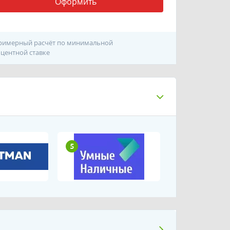
Оформить
римерный расчёт по минимальной
центной ставке
5