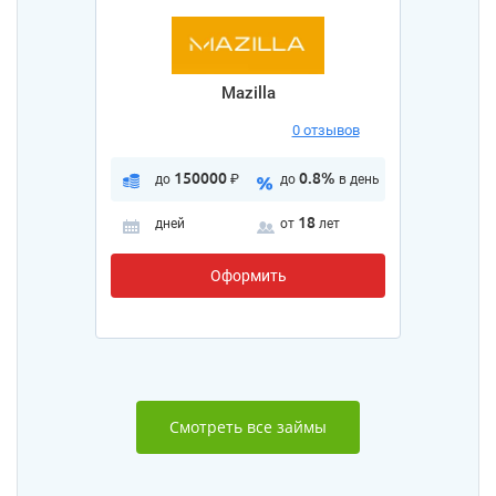
Mazilla
0 отзывов
150000
0.8%
до
₽
до
в день
18
дней
от
лет
Оформить
Смотреть все займы