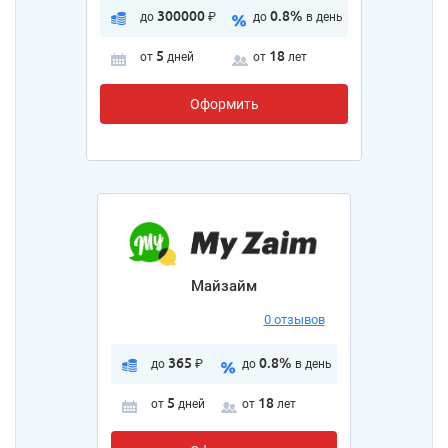
300000
0.8%
до
₽
до
в день
5
18
от
дней
от
лет
Оформить
Майзайм
0 отзывов
365
0.8%
до
₽
до
в день
5
18
от
дней
от
лет