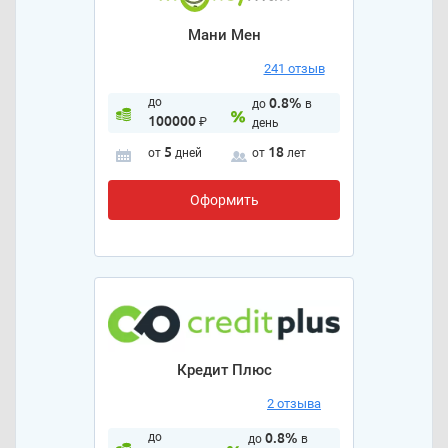
Мани Мен
241 отзыв
до
0.8%
до
в
100000
₽
день
5
18
от
дней
от
лет
Оформить
Кредит Плюс
2 отзыва
до
0.8%
до
в