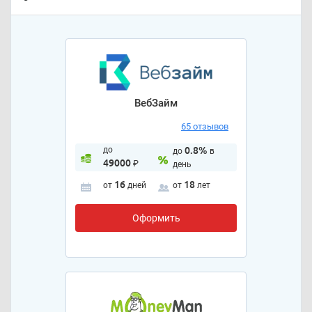
ВебЗайм
65 отзывов
до
0.8%
до
в
49000
₽
день
16
18
от
дней
от
лет
Оформить