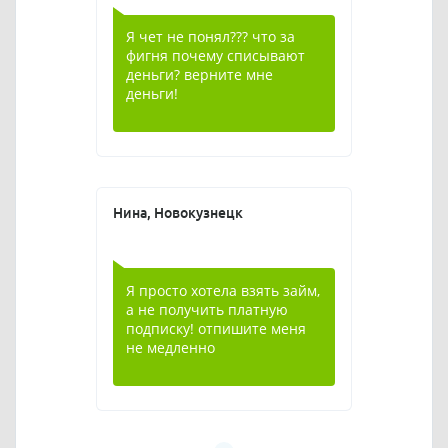
Я чет не понял??? что за
фигня почему списывают
деньги? верните мне
деньги!
Нина, Новокузнецк
Я просто хотела взять займ,
а не получить платную
подписку! отпишите меня
не медленно