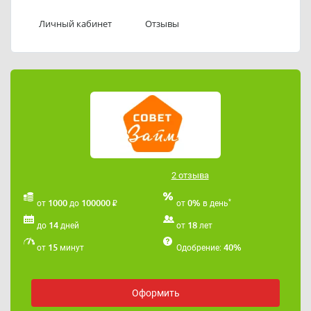
Sovetzaim платный, причём сервис работает по
Личный кабинет
Отзывы
подписке - деньги будут списываться регулярно.
Как отписаться от платной подписки мы подробно
рассказали в
этой статье
.
Если вы хотите взять займ, который будет
максимально точно подходить под ваши критерии,
воспользуйтесь нашим бесплатным онлайн сервисом
"Умная витрина"
.
Наша услуга АБСОЛЮТНО БЕСПЛАТНА.
2 отзыва
₽
*
1000
100000
0%
от
до
от
в день
14
18
до
дней
от
лет
15
40%
от
минут
Одобрение:
Оформить