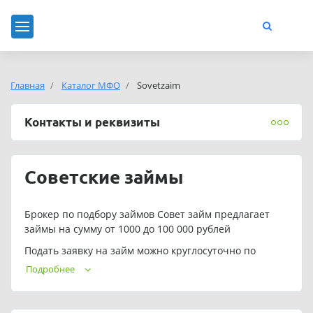
Главная
Каталог МФО
Sovetzaim
Контакты и реквизиты
Советские займы
Брокер по подбору займов Совет займ предлагает
займы на сумму от 1000 до 100 000 рублей
Подать заявку на займ можно круглосуточно по
телефону: 8 (800) 222-22-05
Подробнее
Адрес электронной почты:
client@sovetzaim.ru
Обращаем ваше внимание, что подбор займа в