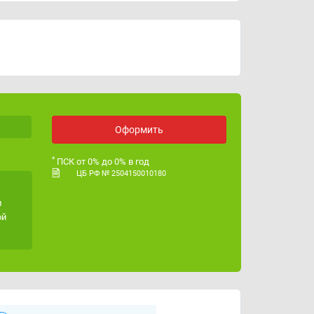
08:00 до 20:00 МСК,
График работы
онлайн-сервис:
круглосуточно
ИНН
5406849228
ОГРН
1255400021568
Лицензия ЦБ РФ
№ 2504150010180
Оформить
*
ПСК от 0% до 0% в год
ЦБ РФ № 2504150010180
и
ой