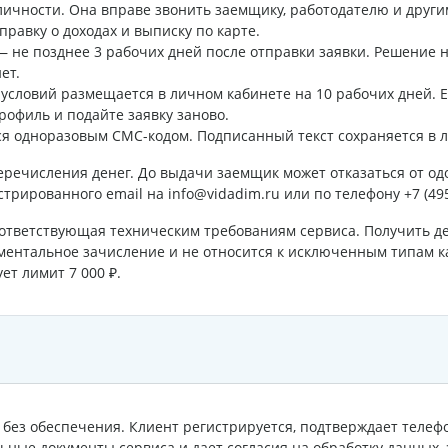
личности. Она вправе звонить заемщику, работодателю и друг
правку о доходах и выписку по карте.
не позднее 3 рабочих дней после отправки заявки. Решение 
ет.
словий размещается в личном кабинете на 10 рабочих дней. Е
рофиль и подайте заявку заново.
 одноразовым СМС-кодом. Подписанный текст сохраняется в л
еречисления денег. До выдачи заемщик может отказаться от о
рированного email на info@vidadim.ru или по телефону +7 (495
оответствующая техническим требованиям сервиса. Получить де
ментальное зачисление и не относится к исключенным типам 
ет лимит 7 000 ₽.
без обеспечения. Клиент регистрируется, подтверждает телефон
ьные документы сервиса и дает согласия на обработку данных,