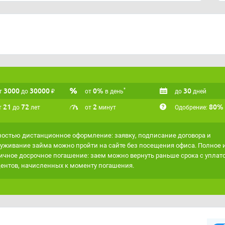
тдельный максимум — 7 000 ₽. Ставка определяется
ется заключенным не при подписании оферты, а с
йма.
являет полностью дистанционное оформление без
очную работу операторов: колл-центр доступен
ремени. На сайте также заявлена работа с клиентами
е гарантируется и зависит от проверки заемщика.
3000
30000
₽
0%
30
*
т
до
от
в день
до
дней
21
72
2
80%
т
до
лет
от
минут
Одобрение:
остью дистанционное оформление: заявку, подписание договора и
уживание займа можно пройти на сайте без посещения офиса. Полное 
ичное досрочное погашение: заем можно вернуть раньше срока с уплат
ентов, начисленных к моменту погашения.