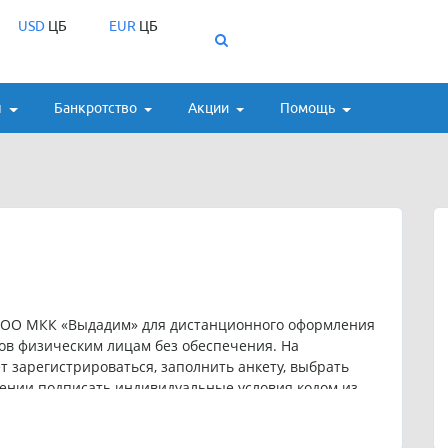
USD
ЦБ
EUR
ЦБ
ы
Банкротство
Акции
Помощь
ОО МКК «Выдадим» для дистанционного оформления
ов физическим лицам без обеспечения. На
зарегистрироваться, заполнить анкету, выбрать
рении подписать индивидуальные условия кодом из
22-60.
00 ₽ на срок от 7 до 30 дней. Для клиента, впервые