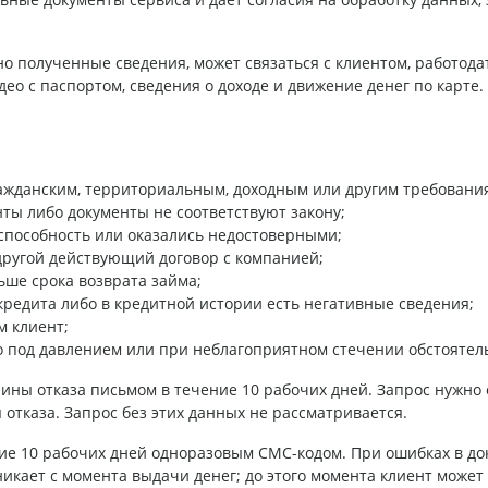
но полученные сведения, может связаться с клиентом, работод
идео с паспортом, сведения о доходе и движение денег по карт
ражданским, территориальным, доходным или другим требовани
ты либо документы не соответствуют закону;
способность или оказались недостоверными;
другой действующий договор с компанией;
ьше срока возврата займа;
редита либо в кредитной истории есть негативные сведения;
м клиент;
о под давлением или при неблагоприятном стечении обстоятель
ины отказа письмом в течение 10 рабочих дней. Запрос нужно 
 отказа. Запрос без этих данных не рассматривается.
е 10 рабочих дней одноразовым СМС-кодом. При ошибках в док
никает с момента выдачи денег; до этого момента клиент может