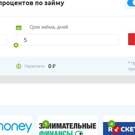
процентов по займу
Срок займа, дней
* П
0
₽
Переплата
про
3
4