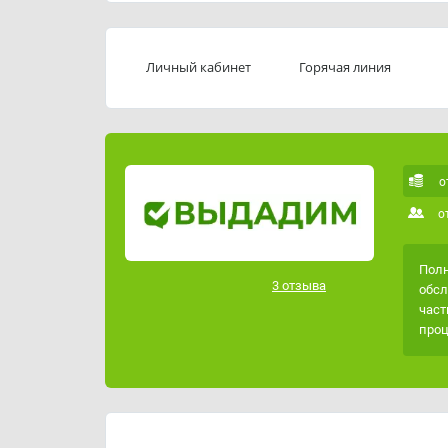
подавшего заявку, Правила устанавливают о
индивидуальными условиями. Договор счита
момента предоставления заемщику суммы за
Личный кабинет
Горячая линия
Сервис работает онлайн круглосуточно и за
посещения офиса. Это не означает круглосут
ежедневно с 08:00 до 20:00 по московскому в
с любой кредитной историей, но одобрение н
о
о
Полн
3 отзыва
обсл
част
проц