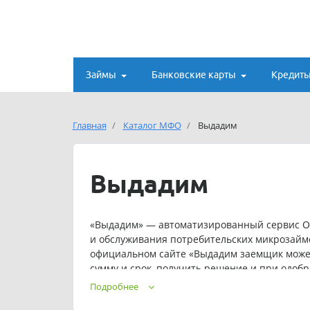
Займы
Банковские карты
Кредит
Главная
Каталог МФО
Выдадим
Выдадим
«Выдадим» — автоматизированный сервис О
и обслуживания потребительских микрозайм
официальном сайте «Выдадим заемщик может 
сумму и срок, получить решение и при одоб
СМС. Номер телефона «Выдадим: +7 (495) 139-
Подробнее
Компания выдает микрозаймы от 3 000 до 30 0