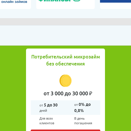
Потребительский микрозайм
без обеспечения
от 3 000 до 30 000 ₽
0% до
от
5 до 30
от
дней
0,8%
Для всех
В день
клиентов
погашения