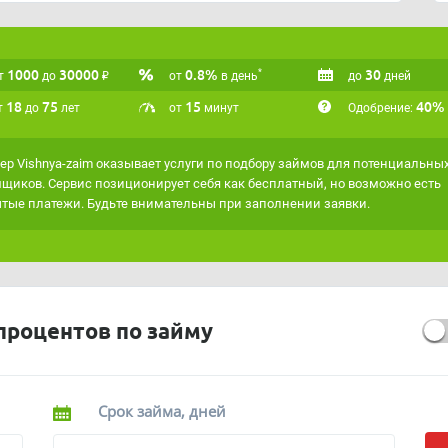
бесплатный, однако обращаем ваше внимание, что
платные услуги или комиссия за подбор займа.
аксимально точно подходить под ваши критерии,
сервисом
"Умная витрина"
.
1000
30000
₽
0.8%
30
*
т
до
от
в день
до
дней
18
75
15
40%
т
до
лет
от
минут
Одобрение:
ер Vishnya-zaim оказывает услуги по подбору займов для потенциальны
щиков. Сервис позиционирует себя как бесплатный, но возможно есть
тые платежи. Будьте внимательны при заполнении заявки.
процентов по займу
Срок займа, дней