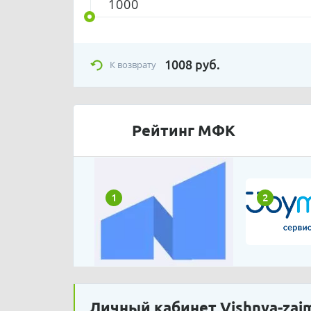
1008
руб.
К возврату
Рейтинг МФК
1
2
Личный кабинет Vishnya-zai