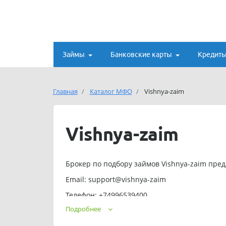
Займы
Банковские карты
Кредит
Главная
Каталог МФО
Vishnya-zaim
Vishnya-zaim
Брокер по подбору займов Vishnya-zaim пред
Email: support@vishnya-zaim
Телефон: +74996539400
Подробнее
Подать заявку на займ можно круглосуточно