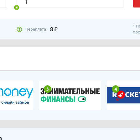
* П
8
₽
Переплата
про
3
4
m