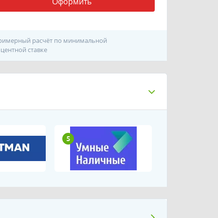
Оформить
римерный расчёт по минимальной
центной ставке
5