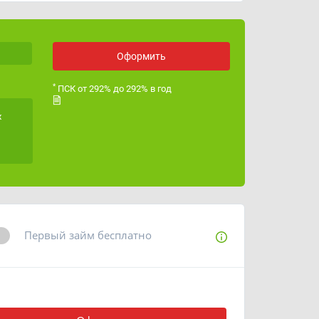
ОГРН
1216300042727
Лицензия ЦБ РФ
Оформить
*
ПСК от 292% до 292% в год
х
Первый займ бесплатно