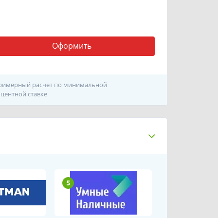
Оформить
римерный расчёт по минимальной
центной ставке
5