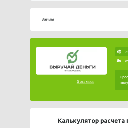
Юридический адрес: 241035, Брянская обл
Телефон: 89610002381; 89610000577
Электронная почта:
elena.zubritskaya@
Займы
Часы работы офиса:
ПН-ПТ: 09:00 - 18:00
СБ-ВС: выходные
о
о
Прос
0 отзывов
полу
Калькулятор расчета 