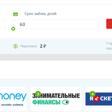
Срок займа, дней
* П
2
₽
Переплата
про
3
4