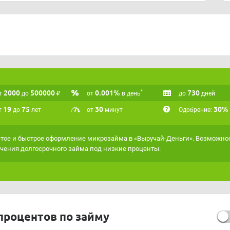
асть, г. Брянск, ул. Институтская, д. 15, оф. 411
vyruchaidengi.ru
2000
500000
₽
0.001%
730
*
т
до
от
в день
до
дней
19
75
30
30%
т
до
лет
от
минут
Одобрение:
тое и быстрое оформление микрозайма в «Выручай-Деньги». Возможно
чения долгосрочного займа под низкие проценты.
процентов по займу