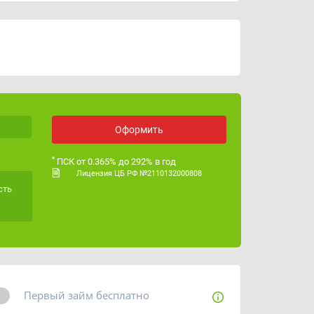
ИНН
3255517143
ОГРН
1113256019469
Лицензия ЦБ РФ
№ 2110132000808
Оформить
*
ПСК от 0.365% до 292% в год
Лицензия ЦБ РФ №2110132000808
сть
Первый займ бесплатно