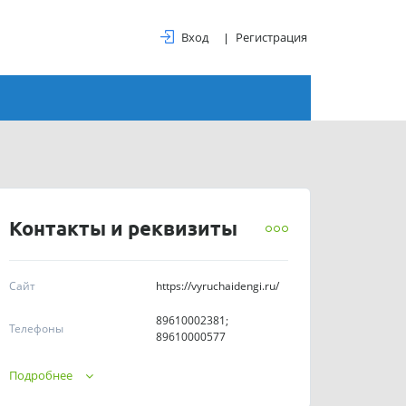
Вход
Регистрация
Контакты и реквизиты
Сайт
https://vyruchaidengi.ru/
89610002381;
Телефоны
89610000577
ПН-ПТ: 09:00 - 18:00,
Подробнее
График работы
СБ-ВС: выходные