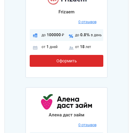
Frizaem
0 отзывов
100000
0.8%
до
₽
до
в день
1
18
от
дней
от
лет
Оформить
Алена даст займ
0 отзывов