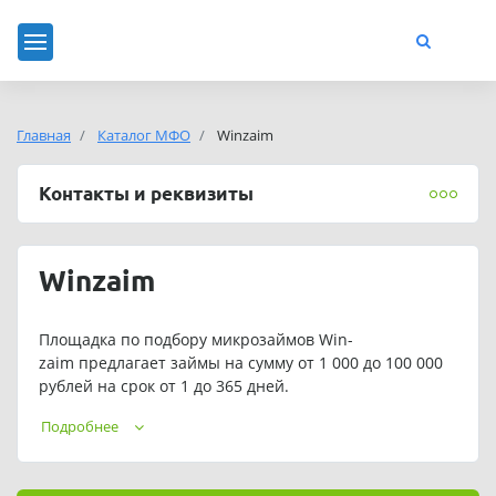
Главная
Каталог МФО
Winzaim
Контакты и реквизиты
Winzaim
Площадка по подбору микрозаймов Win-
zaim предлагает займы на сумму от 1 000 до 100 000
рублей на срок от 1 до 365 дней.
Подать заявку на займ можно в любое время. Сервис
Подробнее
работает круглосуточно.
Брокер Win-zaim позиционирует себя как бесплатный,