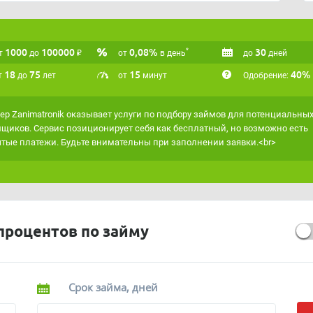
аксимально точно подходить под ваши критерии,
сервисом
"Умная витрина"
.
1000
100000
₽
0,08%
30
*
т
до
от
в день
до
дней
18
75
15
40%
т
до
лет
от
минут
Одобрение:
ер Zanimatronik оказывает услуги по подбору займов для потенциальны
щиков. Сервис позиционирует себя как бесплатный, но возможно есть
тые платежи. Будьте внимательны при заполнении заявки.<br>
процентов по займу
Срок займа, дней