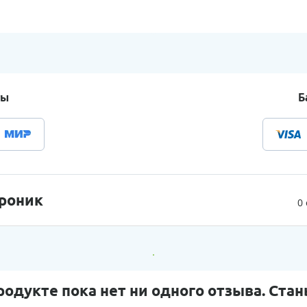
ты
Б
роник
0
родукте пока нет ни одного отзыва. Стан