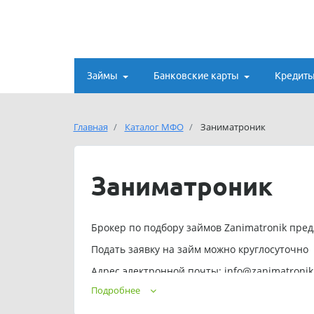
Займы
Банковские карты
Кредит
Главная
Каталог МФО
Заниматроник
Заниматроник
Брокер по подбору займов Zanimatronik пред
Подать заявку на займ можно круглосуточно
Адрес электронной почты:
info@zanimatronik
Подробнее
Брокер Заниматроник позиционирует себя как
возможны скрытые платежи, дополнительные 