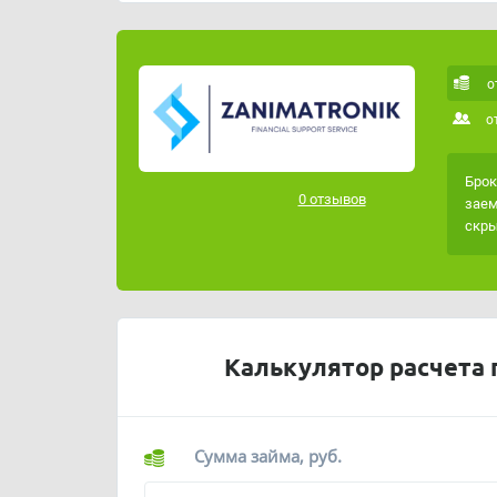
Если вы хотите взять займ, который будет м
воспользуйтесь нашим бесплатным онлайн 
Наша услуга АБСОЛЮТНО БЕСПЛАТНА.
о
о
Брок
0 отзывов
заем
скры
Калькулятор расчета 
Сумма займа, руб.