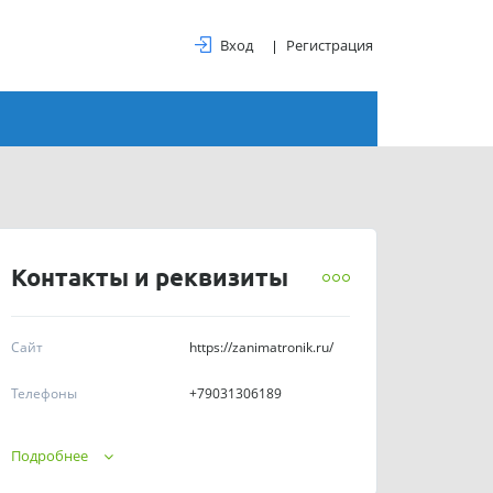
Вход
Регистрация
Контакты и реквизиты
Сайт
https://zanimatronik.ru/
Телефоны
+79031306189
График работы
Пн-Пт 10:00-19:00
Подробнее
ИНН
9701243086