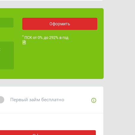
ОГРН
1237700191123
Лицензия ЦБ РФ
Оформить
*
ПСК от 0% до 292% в год
х
Первый займ бесплатно