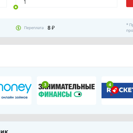
* П
8
₽
Переплата
про
3
4
ник