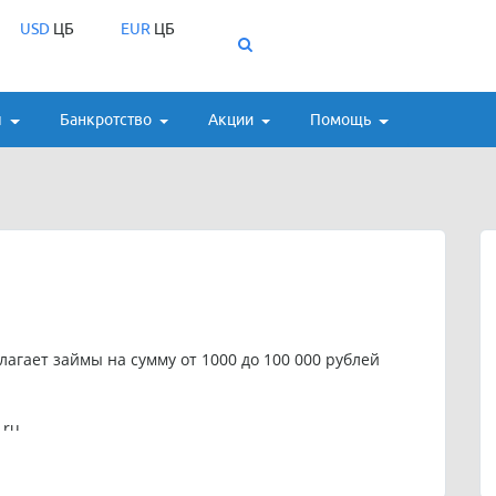
USD
ЦБ
EUR
ЦБ
ы
Банкротство
Акции
Помощь
лагает займы на сумму от 1000 до 100 000 рублей
.ru
 бесплатный, однако обращаем ваше внимание, что
платные услуги или комиссия за подбор займа.