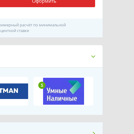
Оформить
римерный расчёт по минимальной
центной ставке
5