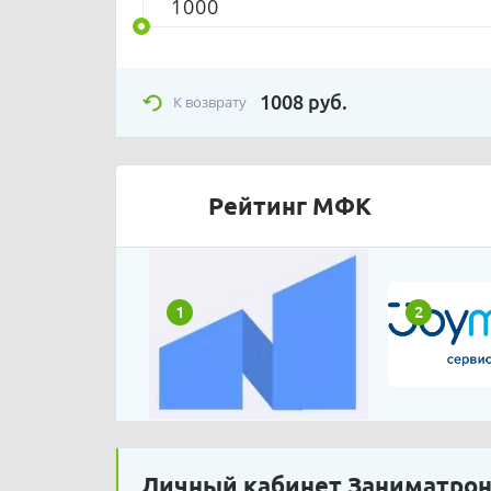
1008
руб.
К возврату
Рейтинг МФК
1
2
Личный кабинет Заниматро