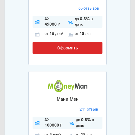
65 отзывов
до
0.8%
до
в
49000
₽
день
16
18
от
дней
от
лет
Оформить
Мани Мен
241 отзыв
до
0.8%
до
в
100000
₽
день
5
18
от
дней
от
лет