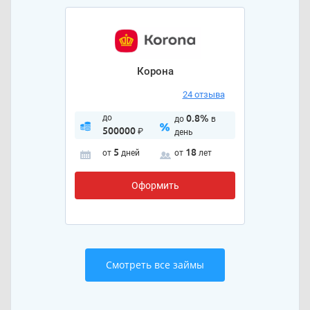
Корона
24 отзыва
до
0.8%
до
в
500000
₽
день
5
18
от
дней
от
лет
Оформить
Смотреть все займы