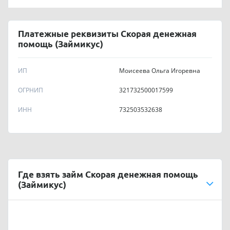
Платежные реквизиты Скорая денежная
помощь (Займикус)
ИП
Мoиceeвa Oльгa Игoрeвнa
OГPHИП
321732500017599
ИНН
732503532638
Где взять займ Скорая денежная помощь
(Займикус)