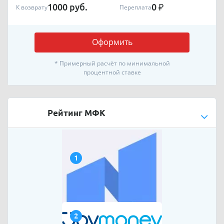
1000
руб.
0
₽
К возврату
Переплата
Оформить
* Примерный расчёт по минимальной
процентной ставке
Рейтинг МФК
1
2