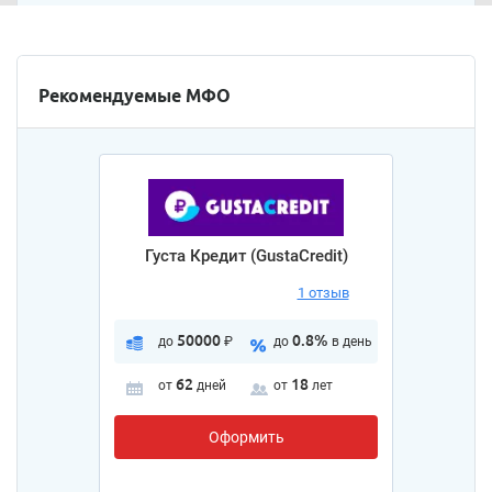
Рекомендуемые МФО
Густа Кредит (GustaCredit)
1 отзыв
50000
0.8%
до
₽
до
в день
62
18
от
дней
от
лет
Оформить