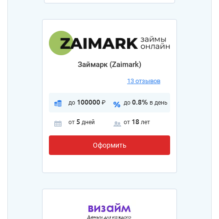
Займарк (Zaimark)
13 отзывов
100000
0.8%
до
₽
до
в день
5
18
от
дней
от
лет
Оформить