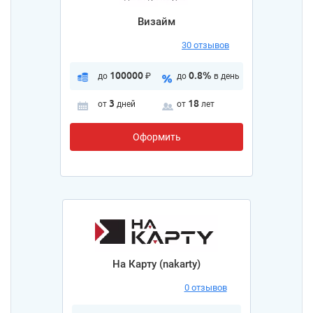
Визайм
30 отзывов
100000
0.8%
до
₽
до
в день
3
18
от
дней
от
лет
Оформить
На Карту (nakarty)
0 отзывов