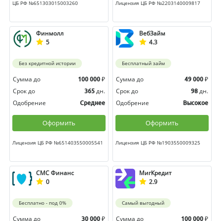
ЦБ РФ №651303015003260
Лицензия ЦБ РФ №2203140009817
Финмолл
ВебЗайм
5
4.3
Без кредитной истории
Бесплатный займ
Сумма до
₽
Сумма до
₽
100 000
49 000
Срок до
дн.
Срок до
дн.
365
98
Одобрение
Одобрение
Среднее
Высокое
Оформить
Оформить
Лицензия ЦБ РФ №651403550005541
Лицензия ЦБ РФ №1903550009325
СМС Финанс
МигКредит
0
2.9
Бесплатно - под 0%
Самый выгодный
Сумма до
₽
Сумма до
₽
30 000
100 000