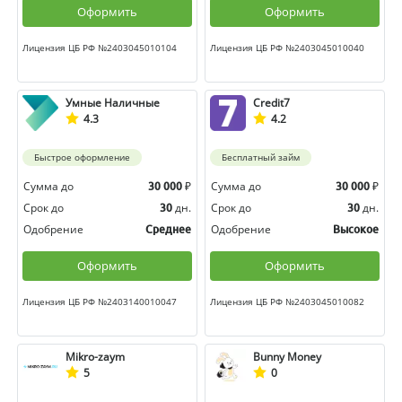
Оформить
Оформить
Лицензия ЦБ РФ №2403045010104
Лицензия ЦБ РФ №2403045010040
Умные Наличные
Credit7
4.3
4.2
Быстрое оформление
Бесплатный займ
Сумма до
₽
Сумма до
₽
30 000
30 000
Срок до
дн.
Срок до
дн.
30
30
Одобрение
Одобрение
Среднее
Высокое
Оформить
Оформить
Лицензия ЦБ РФ №2403140010047
Лицензия ЦБ РФ №2403045010082
Mikro-zaym
Bunny Money
5
0