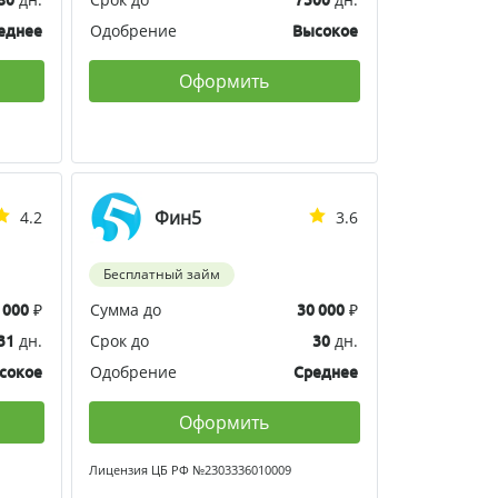
Одобрение
еднее
Высокое
Оформить
Фин5
4.2
3.6
Бесплатный займ
₽
Сумма до
₽
 000
30 000
дн.
Срок до
дн.
31
30
Одобрение
сокое
Среднее
Оформить
Лицензия ЦБ РФ №2303336010009