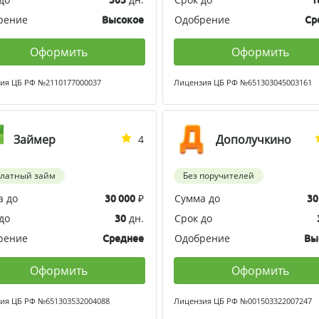
рение
Одобрение
Высокое
Ср
Оформить
Оформить
ия ЦБ РФ №2110177000037
Лицензия ЦБ РФ №651303045003161
Займер
Дополучкино
4
платный займ
Без поручителей
а до
₽
Сумма до
30 000
30
до
дн.
Срок до
30
рение
Одобрение
Среднее
Вы
Оформить
Оформить
ия ЦБ РФ №651303532004088
Лицензия ЦБ РФ №001503322007247