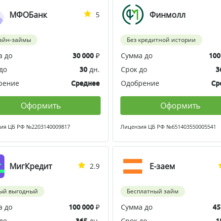
МФОБанк
Финмолл
5
айн-займы
Без кредитной истории
а до
₽
Сумма до
30 000
100
до
дн.
Срок до
30
3
рение
Одобрение
Среднее
Ср
Оформить
Оформить
ия ЦБ РФ №2203140009817
Лицензия ЦБ РФ №651403550005541
МигКредит
Е-заем
2.9
ый выгодный
Бесплатный займ
а до
₽
Сумма до
100 000
45
до
дн.
Срок до
365
1