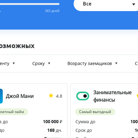
Все
ь
365 дней
возможных
енту
Сроку
Возрасту заемщиков
С
Занимательные
Джой Мани
4.8
финансы
платный займ
Самый выгодный
а до
₽
Сумма до
100 000
100
до
дн.
Срок до
168
1