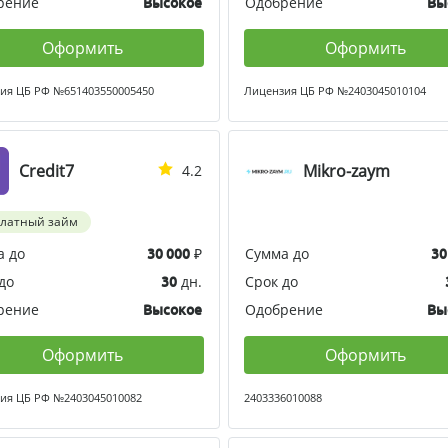
рение
Одобрение
Высокое
Вы
Оформить
Оформить
ия ЦБ РФ №651403550005450
Лицензия ЦБ РФ №2403045010104
Credit7
Mikro-zaym
4.2
платный займ
а до
₽
Сумма до
30 000
30
до
дн.
Срок до
30
рение
Одобрение
Высокое
Вы
Оформить
Оформить
ия ЦБ РФ №2403045010082
2403336010088