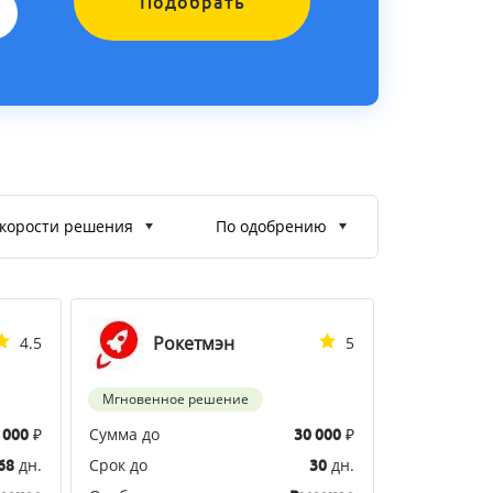
Подобрать
корости решения
По одобрению
Рокетмэн
4.5
5
Мгновенное решение
₽
Сумма до
₽
 000
30 000
дн.
Срок до
дн.
68
30