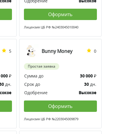
Одобрение
сокое
Высокое
Оформить
Лицензия ЦБ РФ №2403045010040
Bunny Money
5
0
Простая заявка
₽
Сумма до
₽
 000
30 000
дн.
Срок до
дн.
30
30
Одобрение
сокое
Высокое
Оформить
Лицензия ЦБ РФ №2203045009879