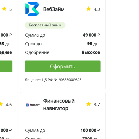
ВебЗайм
5
4.3
Бесплатный займ
₽
Сумма до
₽
 000
49 000
дн.
Срок до
дн.
65
98
Одобрение
еднее
Высокое
Оформить
Лицензия ЦБ РФ №1903550009325
Финансовый
4.6
3.7
навигатор
₽
Сумма до
₽
 000
100 000
дн.
Срок до
дн.
80
7300