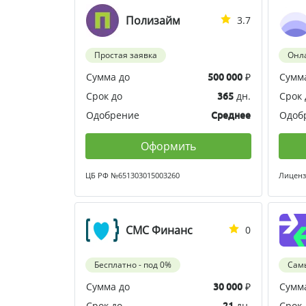
Полизайм
3.7
Простая заявка
Онл
Сумма до
₽
Сумм
500 000
Срок до
дн.
Срок 
365
Одобрение
Одоб
Среднее
Оформить
ЦБ РФ №651303015003260
Лиценз
СМС Финанс
0
Бесплатно - под 0%
Сам
Сумма до
₽
Сумм
30 000
Срок до
дн.
Срок 
21