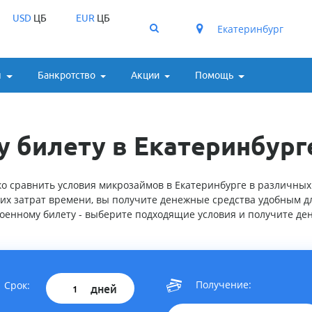
USD
ЦБ
EUR
ЦБ
Екатеринбург
ы
Банкротство
Акции
Помощь
 билету в Екатеринбург
ко сравнить условия микрозаймов в Екатеринбурге в различных
их затрат времени, вы получите денежные средства удобным дл
оенному билету - выберите подходящие условия и получите де
Получение:
Срок:
дней