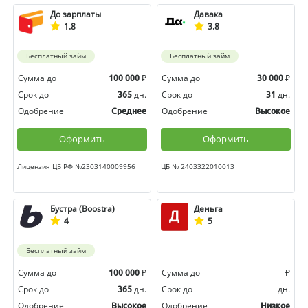
До зарплаты
Давака
1.8
3.8
Бесплатный займ
Бесплатный займ
Сумма до
₽
Сумма до
₽
100 000
30 000
Срок до
дн.
Срок до
дн.
365
31
Одобрение
Одобрение
Среднее
Высокое
Оформить
Оформить
Лицензия ЦБ РФ №2303140009956
ЦБ № 2403322010013
Бустра (Boostra)
Деньга
4
5
Бесплатный займ
Сумма до
₽
Сумма до
₽
100 000
Срок до
дн.
Срок до
дн.
365
Одобрение
Одобрение
Высокое
Низкое