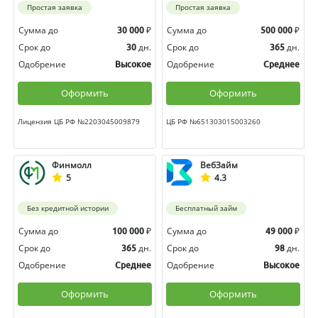
Простая заявка
Простая заявка
Сумма до
₽
Сумма до
₽
30 000
500 000
Срок до
дн.
Срок до
дн.
30
365
Одобрение
Одобрение
Высокое
Среднее
Оформить
Оформить
Лицензия ЦБ РФ №2203045009879
ЦБ РФ №651303015003260
Финмолл
ВебЗайм
5
4.3
Без кредитной истории
Бесплатный займ
Сумма до
₽
Сумма до
₽
100 000
49 000
Срок до
дн.
Срок до
дн.
365
98
Одобрение
Одобрение
Среднее
Высокое
Оформить
Оформить