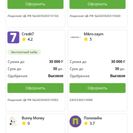
Оформить
Оформить
Лицензия ЦБ РФ №2403045010104
Лицензия ЦБ РФ №2403045010040
Credit7
Mikro-zaym
4.2
5
Бесплатный займ
Сумма до
₽
Сумма до
₽
30 000
30 000
Срок до
дн.
Срок до
дн.
30
30
Одобрение
Одобрение
Высокое
Высокое
Оформить
Оформить
Лицензия ЦБ РФ №2403045010082
2403336010088
Bunny Money
Полизайм
0
3.7