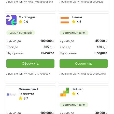
Лицензия ЦБ РФ №651403550005541
Лицензия ЦБ РФ №1903550009325
МигКредит
Е-заем
2.9
4.6
Самый выгодный
Бесплатный займ
Сумма до
₽
Сумма до
₽
100 000
45 000
Срок до
дн.
Срок до
дн.
365
180
Одобрение
Одобрение
Высокое
Среднее
Оформить
Оформить
Лицензия ЦБ РФ №2110177000037
Лицензия ЦБ РФ №651303045003161
Финансовый
Займер
навигатор
4
3.7
Бесплатный займ
Сумма до
₽
Сумма до
₽
100 000
30 000