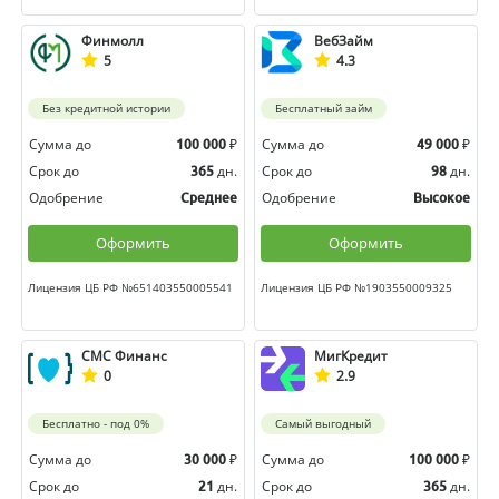
Финмолл
ВебЗайм
5
4.3
Без кредитной истории
Бесплатный займ
Сумма до
₽
Сумма до
₽
100 000
49 000
Срок до
дн.
Срок до
дн.
365
98
Одобрение
Одобрение
Среднее
Высокое
Оформить
Оформить
Лицензия ЦБ РФ №651403550005541
Лицензия ЦБ РФ №1903550009325
СМС Финанс
МигКредит
0
2.9
Бесплатно - под 0%
Самый выгодный
Сумма до
₽
Сумма до
₽
30 000
100 000
Срок до
дн.
Срок до
дн.
21
365