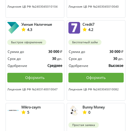
Лицензия ЦБ РФ №2403045010104
Лицензия ЦБ РФ №2403045010040
Умные Наличные
Credit7
4.3
4.2
Быстрое оформление
Бесплатный займ
Сумма до
₽
Сумма до
₽
30 000
30 000
Срок до
дн.
Срок до
дн.
30
30
Одобрение
Одобрение
Среднее
Высокое
Оформить
Оформить
Лицензия ЦБ РФ №2403140010047
Лицензия ЦБ РФ №2403045010082
Mikro-zaym
Bunny Money
5
0
Простая заявка