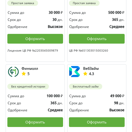
Простая заявка
Простая заявка
Сумма до
₽
Сумма до
₽
30 000
500 000
Срок до
дн.
Срок до
дн.
30
365
Одобрение
Одобрение
Высокое
Среднее
Оформить
Оформить
Лицензия ЦБ РФ №2203045009879
ЦБ РФ №651303015003260
Финмолл
ВебЗайм
5
4.3
Без кредитной истории
Бесплатный займ
Сумма до
₽
Сумма до
₽
100 000
49 000
Срок до
дн.
Срок до
дн.
365
98
Одобрение
Одобрение
Среднее
Высокое
Оформить
Оформить