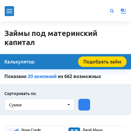
0
Займы под материнский
капитал
Калькулятор:
Подобрать займ
Показано
20 компаний
из 662 возможных
Сортировать по:
Сумме
Nova Credit
Джой Мани