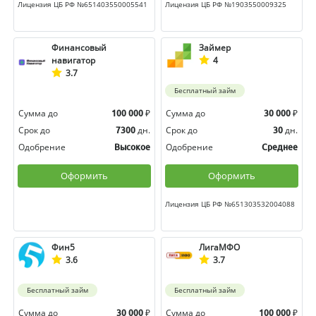
Лицензия ЦБ РФ №651403550005541
Лицензия ЦБ РФ №1903550009325
Финансовый
Займер
навигатор
4
3.7
Бесплатный займ
Сумма до
₽
Сумма до
₽
100 000
30 000
Срок до
дн.
Срок до
дн.
7300
30
Одобрение
Одобрение
Высокое
Среднее
Оформить
Оформить
Лицензия ЦБ РФ №651303532004088
Фин5
ЛигаМФО
3.6
3.7
Бесплатный займ
Бесплатный займ
Сумма до
₽
Сумма до
₽
30 000
100 000