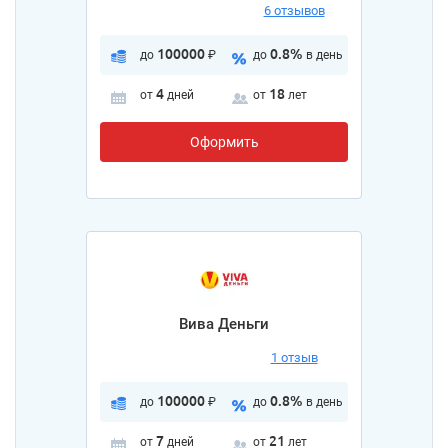
6 отзывов
100000
0.8%
до
₽
до
в день
4
18
от
дней
от
лет
Оформить
Вива Деньги
1 отзыв
100000
0.8%
до
₽
до
в день
7
21
от
дней
от
лет