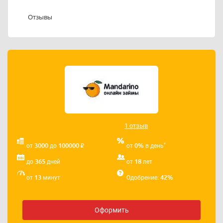
Телефон поддержки 8 (495) 120-24-58 работает с 10-00
Отзывы
до 19-00 по московскому времени без выходных.
Компания Мандарино принимает электронные
письма на почтовый ящик
info@mandarino.su
1 отзыв
₽
*
3000
100000
0%
от
до
от
в день
365
18
до
дней
от
лет
13
42%
от
минут
Одобрение:
Оформить