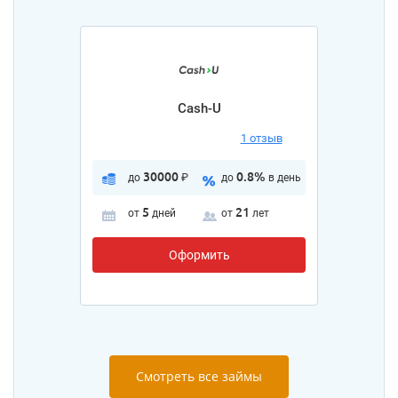
Cash-U
1 отзыв
30000
0.8%
до
₽
до
в день
5
21
от
дней
от
лет
Оформить
Смотреть все займы