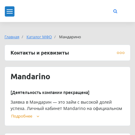
Главная
Каталог МФО
Мандарино
Контакты и реквизиты
Mandarino
[Деятельность компании прекращена]
Заявка в Мандарин — это займ с высокой долей
успеха. Личный кабинет Mandarino на официальном
сайте – это вход в сервис и доступ к десяткам
Подробнее
предложений.