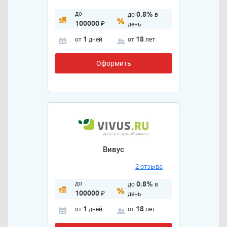
до
0.8%
до
в
100000
₽
день
1
18
от
дней
от
лет
Оформить
Вивус
2 отзыва
до
0.8%
до
в
100000
₽
день
1
18
от
дней
от
лет