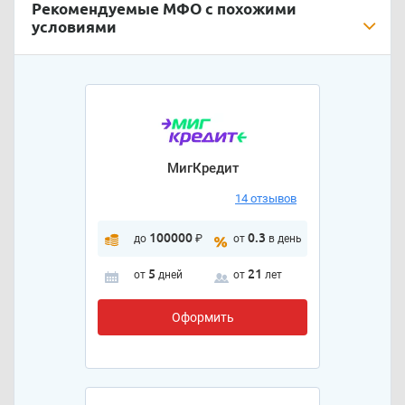
Рекомендуемые МФО с похожими
условиями
МигКредит
14 отзывов
100000
0.3
до
₽
от
в день
5
21
от
дней
от
лет
Оформить