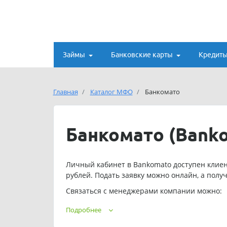
Займы
Банковские карты
Кредит
Главная
Каталог МФО
Банкомато
Банкомато (Bank
Личный кабинет в Bankomato доступен клиен
рублей. Подать заявку можно онлайн, а получ
Связаться с менеджерами компании можно:
ежедневно с 9 до18 по номеру телефон
Подробнее
по электронной почте:
info@bankomato