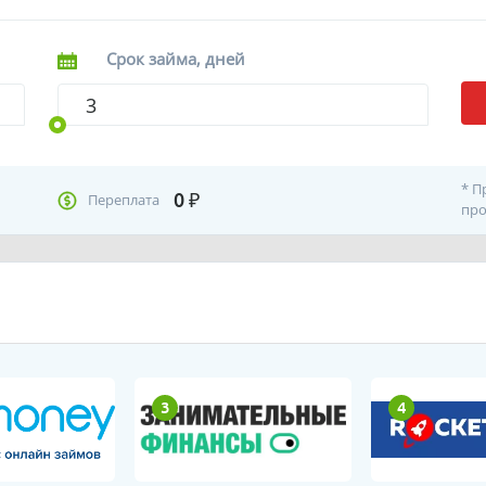
Срок займа, дней
* П
0
₽
Переплата
про
3
4