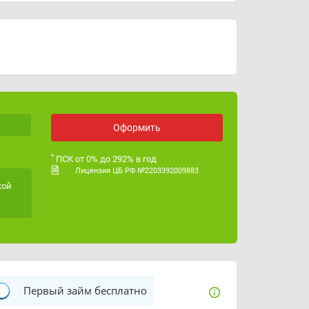
График работы
с 9 до 18
ИНН
1683004497
ОГРН
1221600027725
Лицензия ЦБ РФ
№ 2203392009883
Оформить
*
ПСК от 0% до 292% в год
Лицензия ЦБ РФ №2203392009883
кой
Первый займ бесплатно