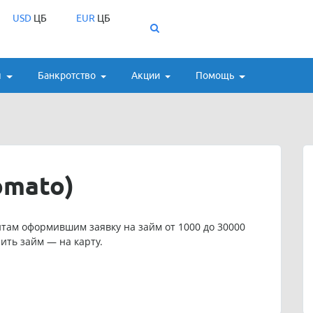
USD
ЦБ
EUR
ЦБ
ы
Банкротство
Акции
Помощь
omato)
там оформившим заявку на займ от 1000 до 30000
ить займ — на карту.
а:
8 (800) 600-88-64
;
.ru