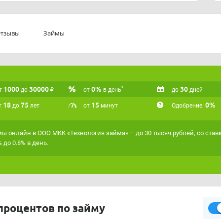
блика Татарстан, г.Казань, ул.Лукницкого, д.2,
тзывы
Займы
1000
30000
₽
0%
30
*
т
до
от
в день
до
дней
18
75
15
0%
т
до
лет
от
минут
Одобрение:
ы онлайн в ООО МКК «Технология займа» – до 30 тысяч рублей, со став
% до 0.8% в день.
процентов по займу