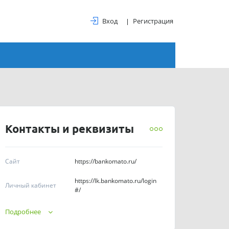
Вход
Регистрация
Контакты и реквизиты
Сайт
https://bankomato.ru/
https://lk.bankomato.ru/login
Личный кабинет
#/
Телефоны
8 (800) 600-88-64
Подробнее