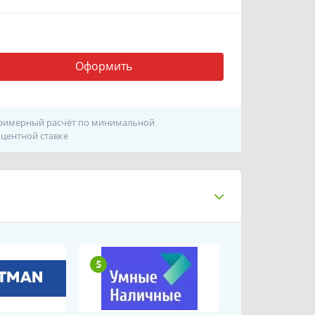
Оформить
римерный расчёт по минимальной
центной ставке
5