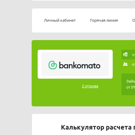
Почтовый адрес главного офиса: 420032, Респу
кабинет 713
Личный кабинет
Горячая линия
О
о
о
Займ
2 отзыва
от 0
Калькулятор расчета 