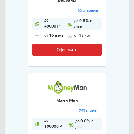
ВебЗайм
65 отзывов
до
0.8%
до
в
49000
₽
день
16
18
от
дней
от
лет
Оформить
Мани Мен
241 отзыв
до
0.8%
до
в
100000
₽
день