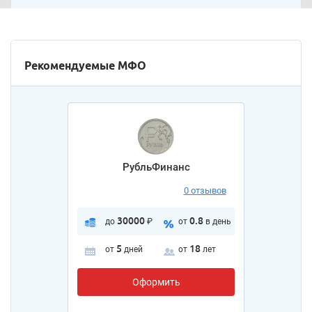
Рекомендуемые МФО
РубльФинанс
0 отзывов
30000
0.8
до
₽
от
в день
5
18
от
дней
от
лет
Оформить