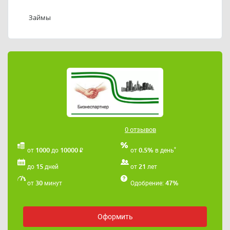
Телефон службы поддержки ООО «МКК
БИЗНЕСПАРТНЕР»: 83422084018.
Займы
Адрес электронной почты ООО «МКК
БИЗНЕСПАРТНЕР»:
osdavidova@gmail.com
0 отзывов
₽
*
1000
10000
0.5%
от
до
от
в день
15
21
до
дней
от
лет
30
47%
от
минут
Одобрение:
Оформить