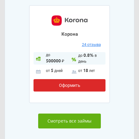
Корона
24 отзыва
до
0.8%
до
в
500000
₽
день
5
18
от
дней
от
лет
Оформить
Смотреть все займы