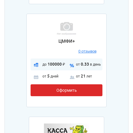
ЦМФИ+
0 отзывов
100000
0.33
до
₽
от
в день
5
21
от
дней
от
лет
Оформить