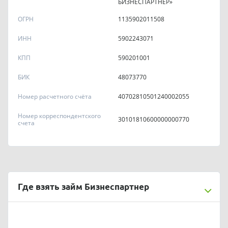
БИЗНЕСПАРТНЕР»
ОГРН
1135902011508
ИНН
5902243071
КПП
590201001
БИК
48073770
Номер расчетного счёта
40702810501240002055
Номер корреспондентского
30101810600000000770
счета
Где взять займ Бизнеспартнер