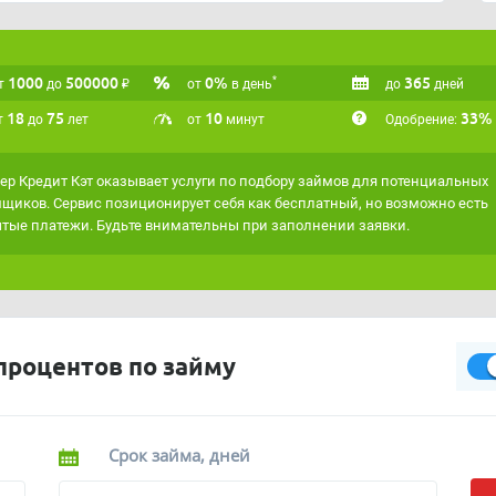
платный, однако обращаем ваше внимание, что
платные услуги или комиссия за подбор займа.
1000
500000
₽
0%
365
*
аксимально точно подходить под ваши критерии,
т
до
от
в день
до
дней
ервисом
"Умная витрина"
.
18
75
10
33%
т
до
лет
от
минут
Одобрение:
ер Кредит Кэт оказывает услуги по подбору займов для потенциальных
щиков. Сервис позиционирует себя как бесплатный, но возможно есть
тые платежи. Будьте внимательны при заполнении заявки.
процентов по займу
Срок займа, дней