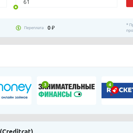
* П
0
₽
Переплата
про
3
4
Creditcat)