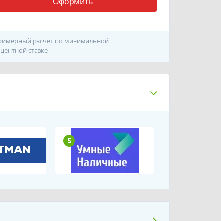
Оформить
римерный расчёт по минимальной
центной ставке
5