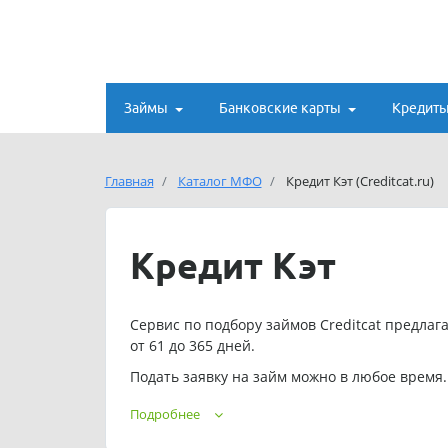
Займы
Банковские карты
Кредит
Главная
Каталог МФО
Кредит Кэт (Creditcat.ru)
Кредит Кэт
Сервис по подбору займов Creditcat предлага
от 61 до 365 дней.
Подать заявку на займ можно в любое время.
Телефон службы поддержки Кредиткэт.ру: +7 9
Подробнее
Адрес электронной почты:
info@creditcat.ru