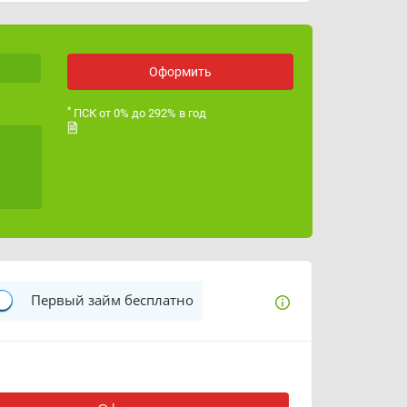
ОГРН
1197746742302
Лицензия ЦБ РФ
Оформить
*
ПСК от 0% до 292% в год
Первый займ бесплатно