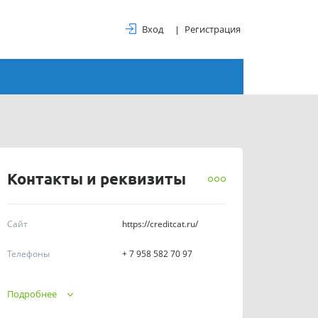
Вход
Регистрация
Контакты и реквизиты
Сайт
https://creditcat.ru/
Телефоны
+ 7 958 582 70 97
График работы
круглосуточно
Подробнее
ИНН
7727436160