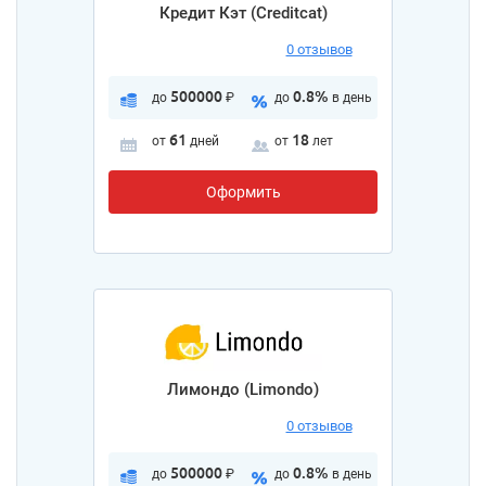
Кредит Кэт (Creditcat)
0 отзывов
500000
0.8%
до
₽
до
в день
61
18
от
дней
от
лет
Оформить
Лимондо (Limondo)
0 отзывов
500000
0.8%
до
₽
до
в день