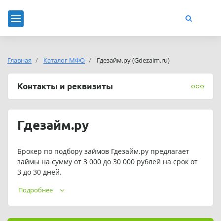
Главная
Каталог МФО
Гдезайм.ру (Gdezaim.ru)
Контакты и реквизиты
Гдезайм.ру
Брокер по подбору займов Гдезайм.ру предлагает
займы на сумму от 3 000 до 30 000 рублей на срок от
3 до 30 дней.
Подать заявку на займ можно в любое время. Сервис
Подробнее
работает круглосуточно.
Телефон службы поддержки Гдезайм.ру: +7(953)403-