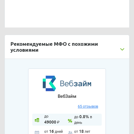
Рекомендуемые МФО с похожими
условиями
ВебЗайм
65 отзывов
до
0.8%
до
в
49000
₽
день
16
18
от
дней
от
лет