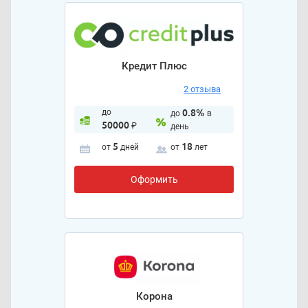
Кредит Плюс
2 отзыва
до
0.8%
до
в
50000
₽
день
5
18
от
дней
от
лет
Оформить
Корона