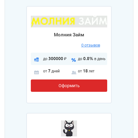
Молния Займ
0 отзывов
300000
0.8%
до
₽
до
в день
7
18
от
дней
от
лет
Оформить