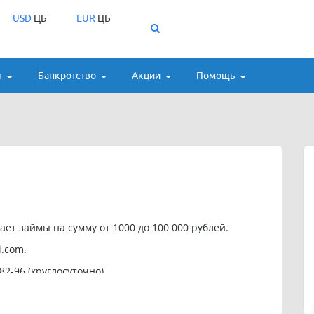
USD
ЦБ
EUR
ЦБ
ы
Банкротство
Акции
Помощь
ет займы на сумму от 1000 до 100 000 рублей.
i.com
.
2-96 (круглосуточно).
аймомат платный, причём сервис работает по подписке