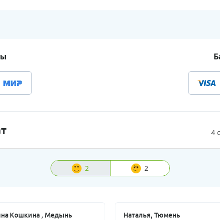
ты
Б
ат
4 
2
2
на Кошкина , Медынь
Наталья, Тюмень