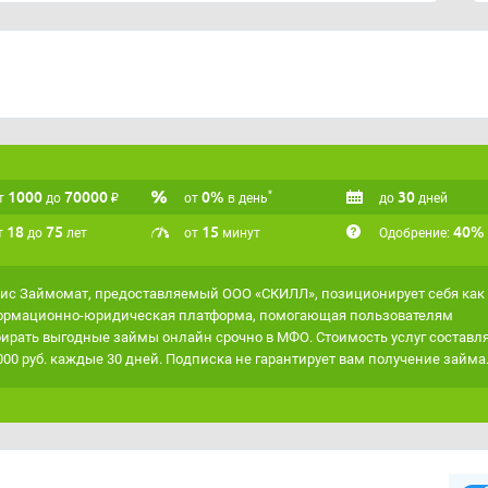
робно рассказали в
этой статье
.
аксимально точно подходить под ваши критерии,
ом
"Умная витрина"
.
1000
70000
₽
0%
30
*
т
до
от
в день
до
дней
18
75
15
40%
т
до
лет
от
минут
Одобрение:
ис Займомат, предоставляемый ООО «СКИЛЛ», позиционирует себя как
рмационно-юридическая платформа, помогающая пользователям
ирать выгодные займы онлайн срочно в МФО. Стоимость услуг составл
000 руб. каждые 30 дней. Подписка не гарантирует вам получение займа