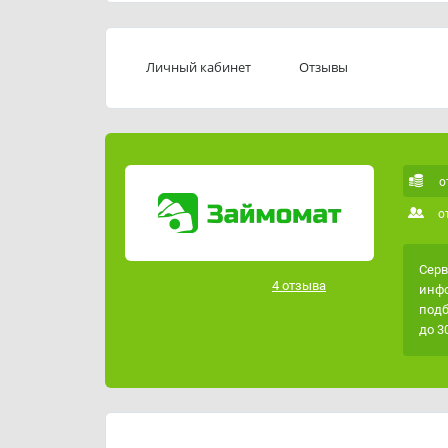
Как отписаться от платной подписки мы под
Если вы хотите взять займ, который будет м
Личный кабинет
Отзывы
воспользуйтесь бесплатным онлайн сервис
Услуга АБСОЛЮТНО БЕСПЛАТНА.
о
о
Серв
4 отзыва
инфо
подб
до 3