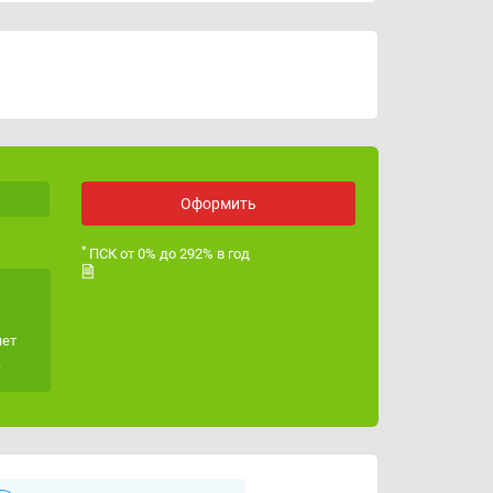
ИНН
4704115365
ОГРН
1244700001556
Лицензия ЦБ РФ
Оформить
*
ПСК от 0% до 292% в год
яет
.