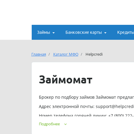
Займы
Банковские карты
Кредит
Главная
Каталог МФО
Helpcredi
Займомат
Брокер по подбору займов Займомат предлага
Адрес электронной почты:
support@helpcred
Номер телефона горячей линии: +7 (800) 222-8
Подробнее
Обращаем ваше внимание, что подбор займа З
- деньги будут списываться регулярно.