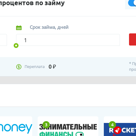
процентов по займу
Срок займа, дней
* П
0
₽
Переплата
про
3
4