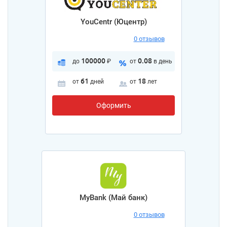
YouCentr (Юцентр)
0 отзывов
100000
0.08
до
₽
от
в день
61
18
от
дней
от
лет
Оформить
MyBank (Май банк)
0 отзывов