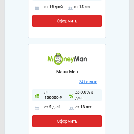
16
18
от
дней
от
лет
Оформить
Мани Мен
241 отзыв
до
0.8%
до
в
100000
₽
день
5
18
от
дней
от
лет
Оформить