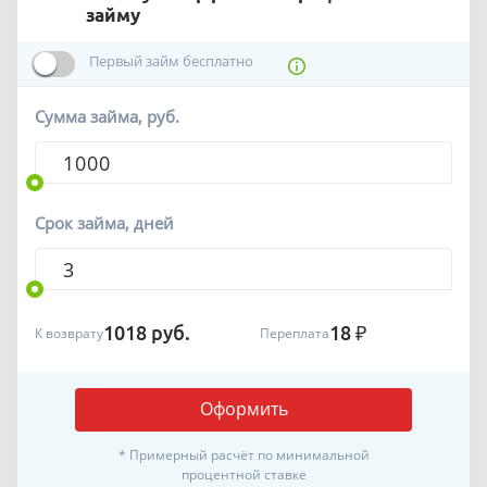
воспользуйтесь нашим
онлайн сервисом
бесплатным
займу
"Умная витрина"
.
Первый займ бесплатно
Наша услуга АБСОЛЮТНО БЕСПЛАТНА.
Сумма займа, руб.
Срок займа, дней
1018
руб.
18
₽
К возврату
Переплата
Оформить
* Примерный расчёт по минимальной
процентной ставке