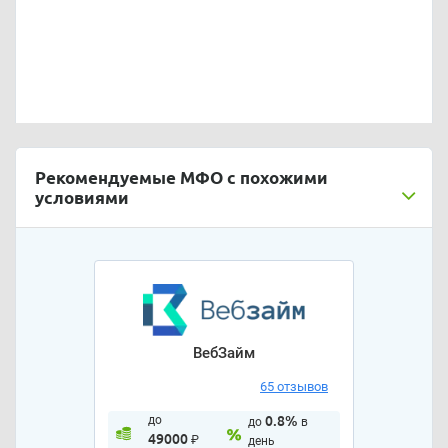
Рекомендуемые МФО с похожими
условиями
ВебЗайм
65 отзывов
до
0.8%
до
в
49000
₽
день