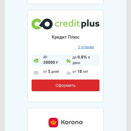
Кредит Плюс
2 отзыва
до
0.8%
до
в
50000
₽
день
5
18
от
дней
от
лет
Оформить