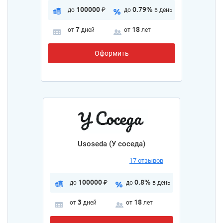
100000
0.79%
до
₽
до
в день
7
18
от
дней
от
лет
Оформить
Usoseda (У соседа)
17 отзывов
100000
0.8%
до
₽
до
в день
3
18
от
дней
от
лет