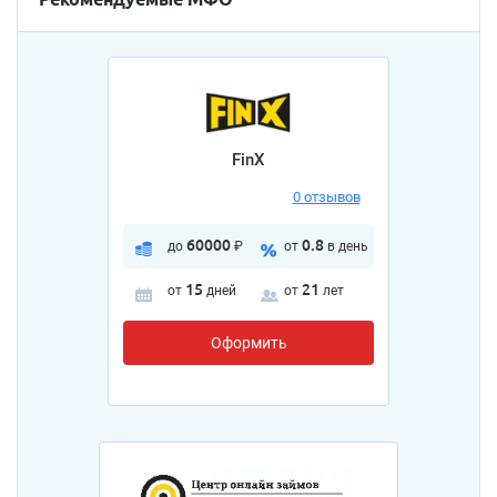
FinX
0 отзывов
60000
0.8
до
₽
от
в день
15
21
от
дней
от
лет
Оформить