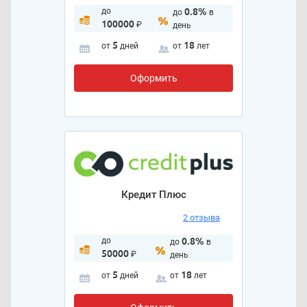
до
0.8%
до
в
100000
₽
день
5
18
от
дней
от
лет
Оформить
Кредит Плюс
2 отзыва
до
0.8%
до
в
50000
₽
день
5
18
от
дней
от
лет