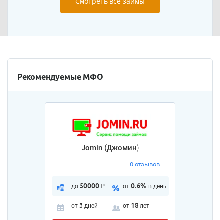
Смотреть все займы
Рекомендуемые МФО
Jomin (Джомин)
0 отзывов
50000
0.6%
до
₽
от
в день
3
18
от
дней
от
лет