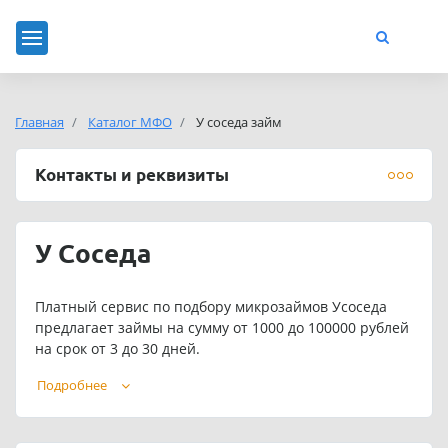
Главная
Каталог МФО
У соседа займ
Контакты и реквизиты
У Соседа
Платный сервис по подбору микрозаймов Усоседа
предлагает займы на сумму от 1000 до 100000 рублей
на срок от 3 до 30 дней.
Подать заявку на займ можно в любое время. Сервис
Подробнее
работает круглосуточно.
Телефон службы поддержки Usoseda: 8 (495) 859-32-