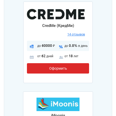
CredMe (КредМи)
14 отзывов
60000
0.8%
до
₽
до
в день
62
18
от
дней
от
лет
Оформить
iMoonis