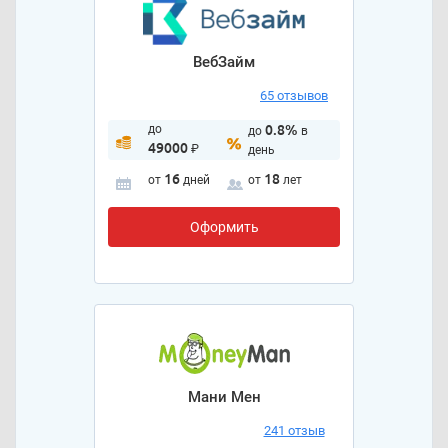
ВебЗайм
65 отзывов
до
0.8%
до
в
49000
₽
день
16
18
от
дней
от
лет
Оформить
Мани Мен
241 отзыв