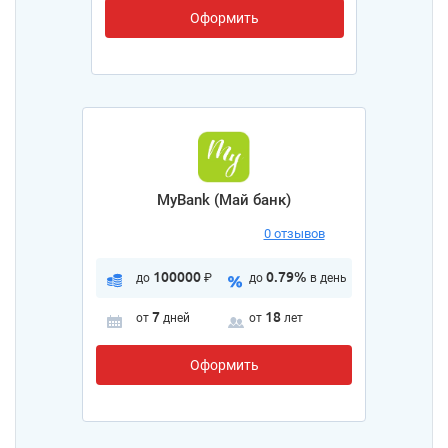
Оформить
MyBank (Май банк)
0 отзывов
100000
0.79%
до
₽
до
в день
7
18
от
дней
от
лет
Оформить